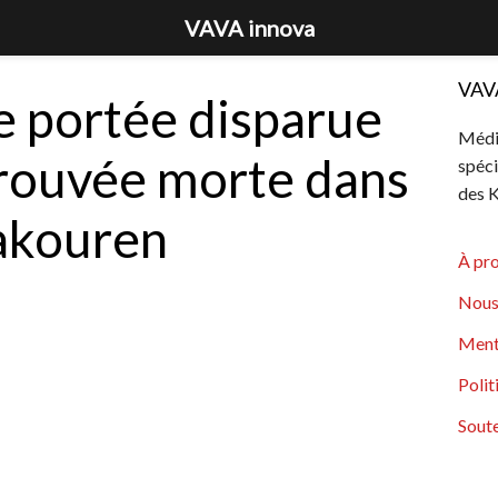
VAVA innova
VAV
e portée disparue
Média
trouvée morte dans
spéci
des K
Yakouren
À pr
Nous
Ment
Polit
Soute