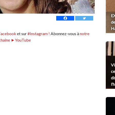
EX
de
H
Facebook
et sur
#Instagram !
Abonnez-vous à
notre
chaîne ►YouTube
Vi
ce
di
l’