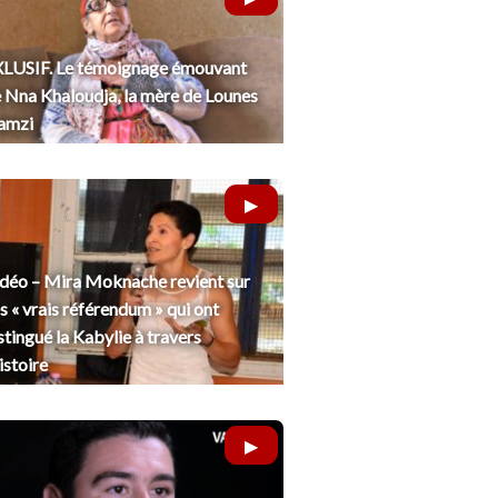
LUSIF. Le témoignage émouvant
 Nna Khaloudja, la mère de Lounes
amzi
déo – Mira Moknache revient sur
s « vrais référendum » qui ont
stingué la Kabylie à travers
histoire