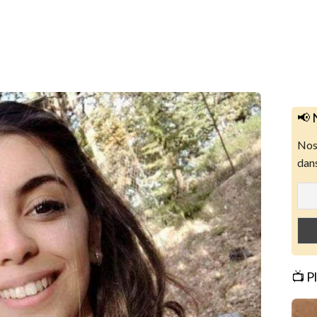
📢 
Nos 
dans
📺 P