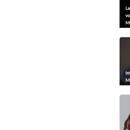
La
vo
Me
In
Me