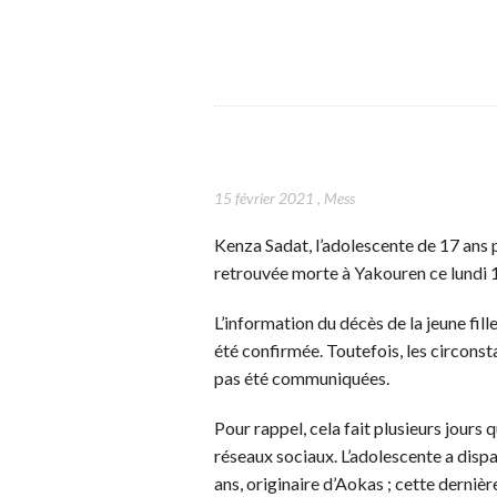
15 février 2021
,
Mess
Kenza Sadat, l’adolescente de 17 ans p
retrouvée morte à Yakouren ce lundi 1
L’information du décès de la jeune fill
été confirmée. Toutefois, les circonsta
pas été communiquées.
Pour rappel, cela fait plusieurs jours 
réseaux sociaux. L’adolescente a dis
ans, originaire d’Aokas ; cette dernièr