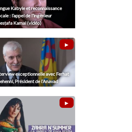
ngue Kabyle et reconnaissance
cale : l’appel de l’ingénieur
sṭafa Kamal (vidéo)
terview exceptionnelle avec Ferhat
henni, Président de l’Anavad