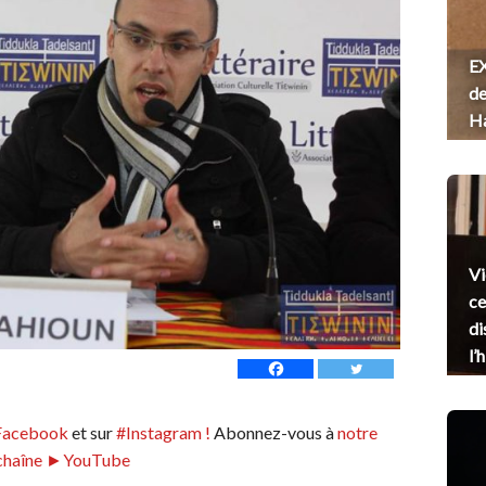
EX
de
H
Vi
ce
di
l’
Facebook
et sur
#Instagram !
Abonnez-vous à
notre
chaîne ►YouTube