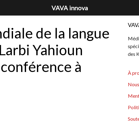
VAVA innova
VAV
iale de la langue
Média
 Larbi Yahioun
spéci
des K
 conférence à
À pr
Nous
Ment
Polit
Soute