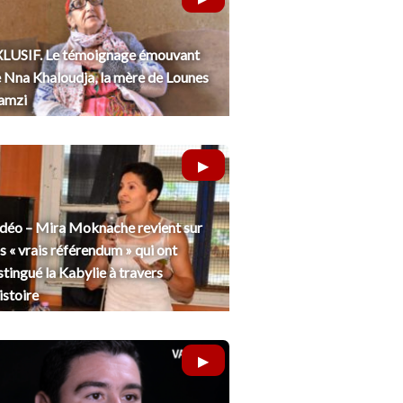
LUSIF. Le témoignage émouvant
 Nna Khaloudja, la mère de Lounes
amzi
déo – Mira Moknache revient sur
s « vrais référendum » qui ont
stingué la Kabylie à travers
histoire