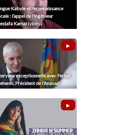
ngue Kabyle et reconnaissance
cale : l’appel de l’ingénieur
sṭafa Kamal (vidéo)
terview exceptionnelle avec Ferhat
henni, Président de l’Anavad