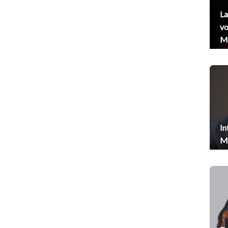
La
vo
Me
In
Me