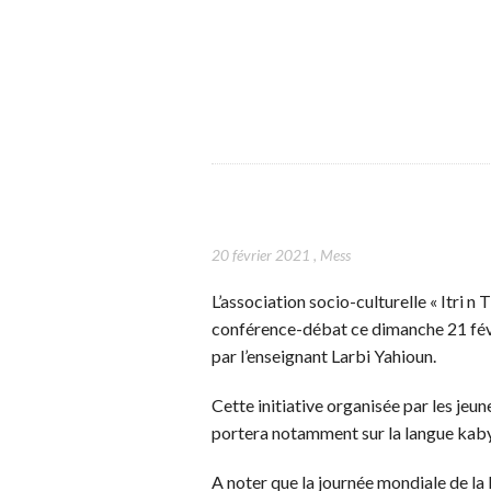
20 février 2021
,
Mess
L’association socio-culturelle « Itri n 
conférence-débat ce dimanche 21 févr
par l’enseignant Larbi Yahioun.
Cette initiative organisée par les jeun
portera notamment sur la langue kaby
A noter que la journée mondiale de l