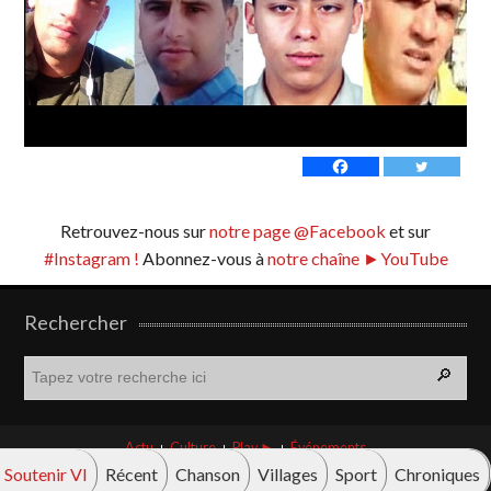
Retrouvez-nous sur
notre page @Facebook
et sur
#Instagram !
Abonnez-vous à
notre chaîne ►YouTube
Rechercher
R
e
c
h
Actu
Culture
Play ►
Événements
e
Soutenir VI
Récent
Chanson
Villages
Sport
Chroniques
r
© Vava innova 2026. Tous droits réservés.