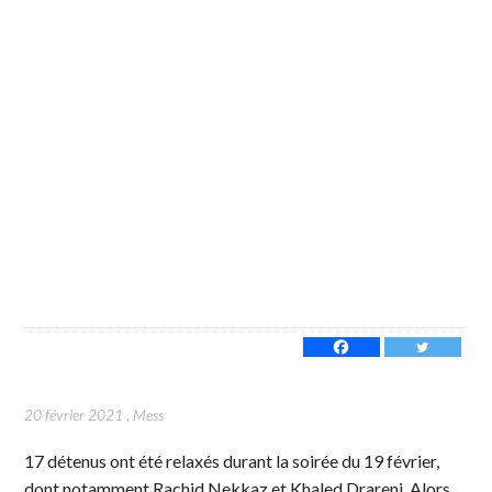
20 février 2021
,
Mess
17 détenus ont été relaxés durant la soirée du 19 février,
dont notamment Rachid Nekkaz et Khaled Drareni. Alors