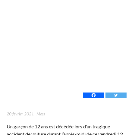
20 février 2021
,
Mess
Un garçon de 12 ans est décédée lors d’un tragique
accident de voiture durant l’après-midi de ce vendredi 19