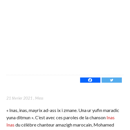
21 février 2021
,
Mess
« Inas, inas, mayrix ad-ass ix i zmane. Una ur yufin maradic
yuna ditmun ». C’est avec ces paroles de la chanson
Inas
Inas
du célèbre chanteur amazigh marocain, Mohamed