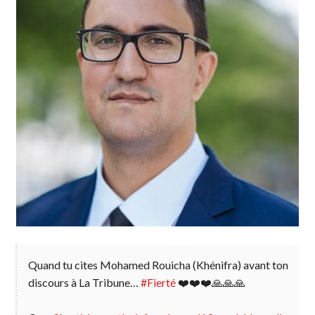
Quand tu cites Mohamed Rouicha (Khénifra) avant ton
discours à La Tribune…
#Fierté
❤️❤️❤️🙏🙏🙏