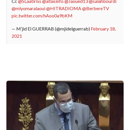
Cc
@SLaatiriss
@atlasinfo
@Jaoued13
@salahbourdi
@mlyomaralaoui
@HITRADIOMA
@BerbereTV
pic.twitter.com/hAoo0a9bKM
— M’jid El GUERRAB (@mjidelguerrab)
February 18,
2021