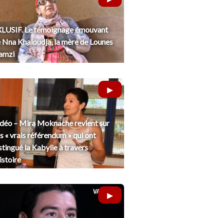
LUSIF. Le témoignage émouvant
 Nna Khaloudja, la mère de Lounes
amzi
déo – Mira Moknache revient sur
s « vrais référendum » qui ont
stingué la Kabylie à travers
histoire