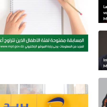
La
vo
Me
In
Me