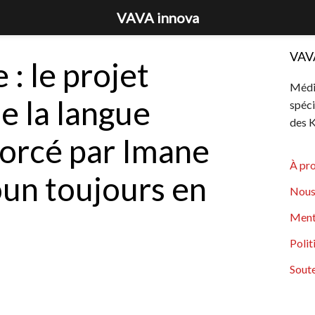
VAVA innova
VAV
 : le projet
Média
e la langue
spéci
des K
morcé par Imane
À pr
un toujours en
Nous
Ment
Polit
Soute