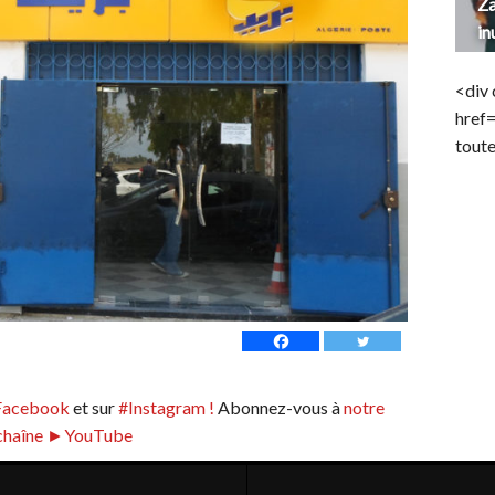
Za
in
<div 
href
toute
Facebook
et sur
#Instagram !
Abonnez-vous à
notre
chaîne ►YouTube