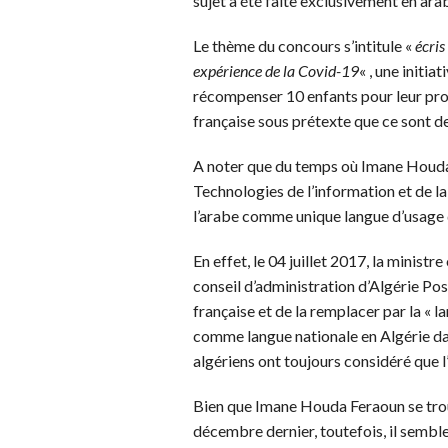
sujet a été faite exclusivement en ara
Le thème du concours s’intitule «
écris
expérience de la Covid-19
« , une initia
récompenser 10 enfants pour leur prod
française sous prétexte que ce sont de
A noter que du temps où Imane Houda 
Technologies de l’information et de l
l’arabe comme unique langue d’usage 
En effet, le 04 juillet 2017, la minist
conseil d’administration d’Algérie Pos
française et de la remplacer par la « 
comme langue nationale en Algérie dan
algériens ont toujours considéré que l
Bien que Imane Houda Feraoun se trou
décembre dernier, toutefois, il semble