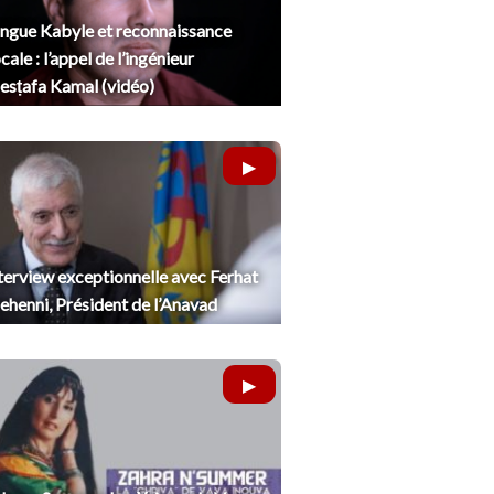
ngue Kabyle et reconnaissance
cale : l’appel de l’ingénieur
sṭafa Kamal (vidéo)
terview exceptionnelle avec Ferhat
henni, Président de l’Anavad