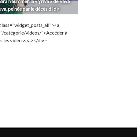
hra n Summer, la « Ɣriva » de Vava
uva, peinée par le décès d’Idir
class="widget_posts_all"><a
="/catégorie/videos/">Accéder à
s les vidéos</a></div>