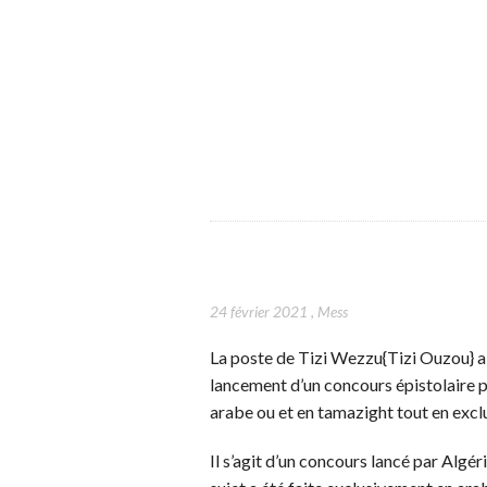
24 février 2021
,
Mess
La poste de Tizi Wezzu{Tizi Ouzou} a a
lancement d’un concours épistolaire po
arabe ou et en tamazight tout en exclu
Il s’agit d’un concours lancé par Algér