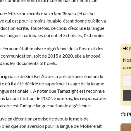
be, comme le montre l’affiche en bas de cet article.
 une lettre à un membre de ta famille au sujet de ton
tive qui est pour le moins louable, étant donné qu’elle va
uction écrite. Toutefois, ce choix d’exclure la langue
ux langues nationales qui ont été choisies, l’est moins.
📢 
Feraoun était ministre algérienne de la Poste et des
a communication, soit de 2015 à 2020, elle a imposé
Nos 
dans les documents officiels.
dans
re originaire de Sidi Bel Abbes a présidé une réunion du
te où il a été décidé de supprimer l’usage de la langue
langue nationale ». A noter que Tamazight est reconnue
s la constitution de 2002, toutefois, les responsables
’arabe est l’unique langue nationale algérienne.
📺 P
ve en détention provisoire depuis le mois de
 bien que son aversion pour la langue de Molière ait