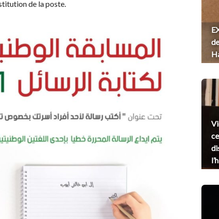
stitution de la poste.
EX
de
H
Vi
ce
di
l’