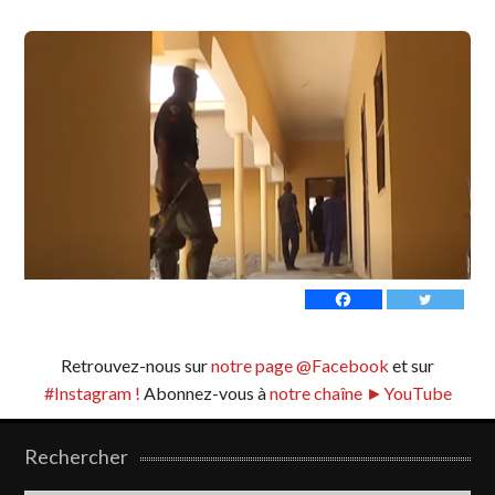
Retrouvez-nous sur
notre page @Facebook
et sur
#Instagram !
Abonnez-vous à
notre chaîne ►YouTube
Rechercher