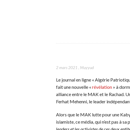
2 mars 2021
,
Muyyud
Le journal en ligne « Algérie Patriotiq
fait une nouvelle «
révélation
» à dormi
alliance entre le MAK et le Rachad. Un
Ferhat Mehenni, le leader indépendant
Alors que le MAK lutte pour une Kaby
islamiste, ce média, qui n’est pas à s
leaders et les activistes de ces deux ent