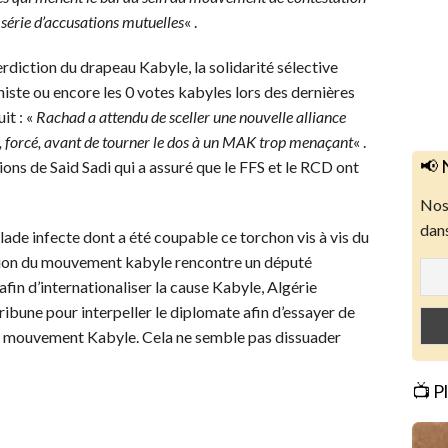
 série d’accusations mutuelles
« .
rdiction du drapeau Kabyle, la solidarité sélective
ste ou encore les 0 votes kabyles lors des dernières
it : «
Rachad a attendu de sceller une nouvelle alliance
, forcé, avant de tourner le dos à un MAK trop menaçant
« .
📢 
ations de Said Sadi qui a assuré que le FFS et le RCD ont
Nos 
dans
alade infecte dont a été coupable ce torchon vis à vis du
ation du mouvement kabyle rencontre un député
afin d’internationaliser la cause Kabyle, Algérie
tribune pour interpeller le diplomate afin d’essayer de
 le mouvement Kabyle. Cela ne semble pas dissuader
📺 P