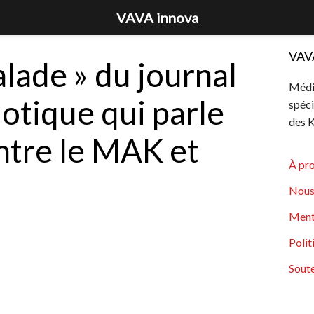
VAVA innova
VAV
alade » du journal
Média
iotique qui parle
spéci
des K
ntre le MAK et
À pr
Nous
Ment
Polit
Soute