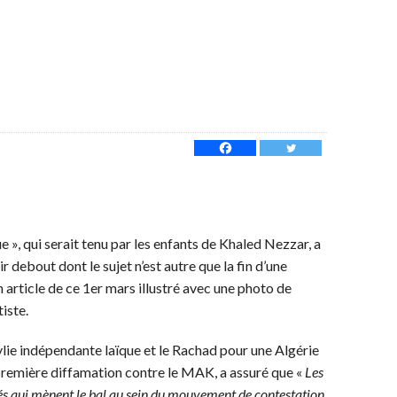
ue », qui serait tenu par les enfants de Khaled Nezzar, a
r debout dont le sujet n’est autre que la fin d’une
 article de ce 1er mars illustré avec une photo de
iste.
lie indépendante laïque et le Rachad pour une Algérie
a première diffamation contre le MAK, a assuré que «
Les
ités qui mènent le bal au sein du mouvement de contestation