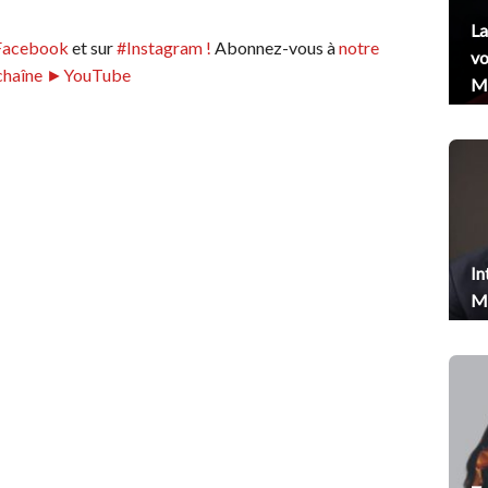
La
Facebook
et sur
#Instagram !
Abonnez-vous à
notre
vo
chaîne ►YouTube
Me
In
Me