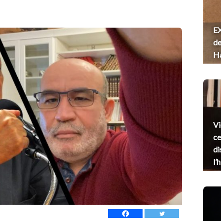
EX
de
H
Vi
ce
di
l’