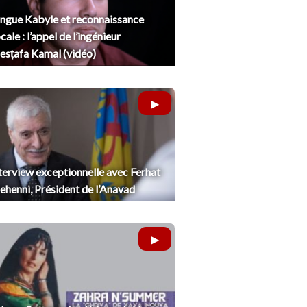
ngue Kabyle et reconnaissance
cale : l’appel de l’ingénieur
sṭafa Kamal (vidéo)
terview exceptionnelle avec Ferhat
henni, Président de l’Anavad