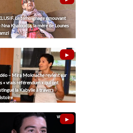
LUSIF. Le témoignage émouvant
 Nna Khaloudja, la mère de Lounes
amzi
déo – Mira Moknache revient sur
s « vrais référendum » qui ont
stingué la Kabylie à travers
histoire