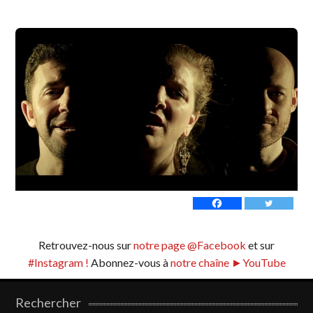
Retrouvez-nous sur
notre page @Facebook
et sur
#Instagram !
Abonnez-vous à
notre chaîne ►YouTube
Rechercher