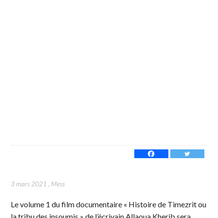
3 mars 2021
,
Mess
Le volume 1 du film documentaire « Histoire de Timezrit ou
la tribu des insoumis » de l’écrivain Allaoua Kherib sera