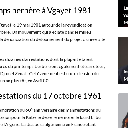
La
emps berbère à Vgayet 1981
vo
Me
gayet le 19 mai 1981 autour de la revendication
rbère. Un mouvement qui a éclaté dans le milieu
 la dénonciation du détournement du projet d’université
 des dizaines d’arrestations dont la plupart étaient
gures du printemps berbère ont également été arrêtées,
In
 et Djamel Zenati. Cet évènement est une extension du
Me
n an plus tôt, en Avril 80.
estations du 17 octobre 1961
e
mémoration du 60
anniversaire des manifestations du
casion pour la Kabylie de se remémorer le lourd tribu
de l’Algérie. La diaspora algérienne en France étant