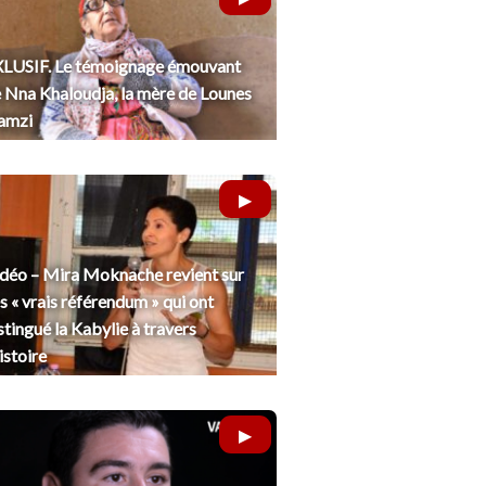
LUSIF. Le témoignage émouvant
 Nna Khaloudja, la mère de Lounes
amzi
déo – Mira Moknache revient sur
s « vrais référendum » qui ont
stingué la Kabylie à travers
histoire