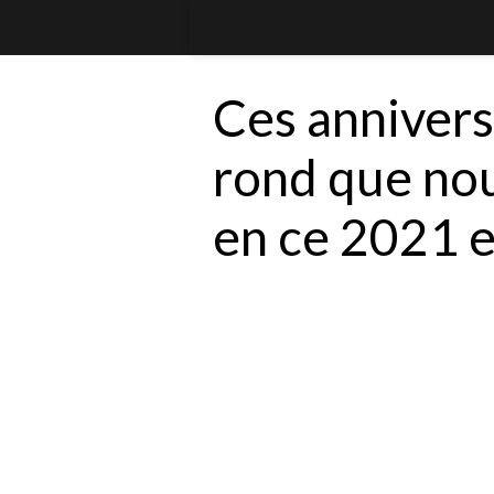
Ces anniversa
rond que nou
en ce 2021 e