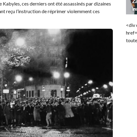
Za
Kabyles, ces derniers ont été assassinés par dizaines
in
yant reçu l’instruction de réprimer violemment ces
<div 
href
toute