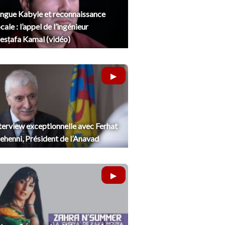
ngue Kabyle et reconnaissance
cale : l’appel de l’ingénieur
sṭafa Kamal (vidéo)
terview exceptionnelle avec Ferhat
henni, Président de l’Anavad