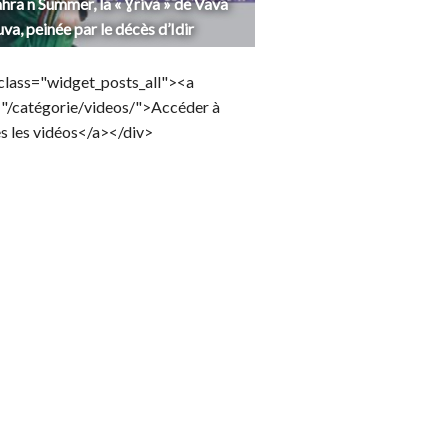
hra n Summer, la « Ɣriva » de Vava
uva, peinée par le décès d’Idir
class="widget_posts_all"><a
="/catégorie/videos/">Accéder à
s les vidéos</a></div>