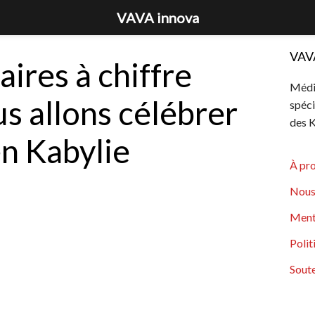
VAVA innova
VAV
ires à chiffre
Média
s allons célébrer
spéci
des K
n Kabylie
À pr
Nous
Ment
Polit
Soute