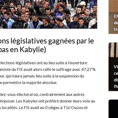
EX
de
H
ons législatives gagnées par le
pas en Kabylie)
ctions législatives ont eu lieu suite à l’ouverture
Vi
amiste du FIS avait alors raflé le suffrage avec 47,27 %
ce
ur, qui n’aura jamais lieu suite à la suspension du
di
te permettre la majorité absolue.
l’
ndez-vous électoral où, contrairement aux autres
 s’imposer. Les Kabyles ont préféré donner leurs voix au
 localités. Le FIS avait eu 0 sièges à Tizi Ouzou et