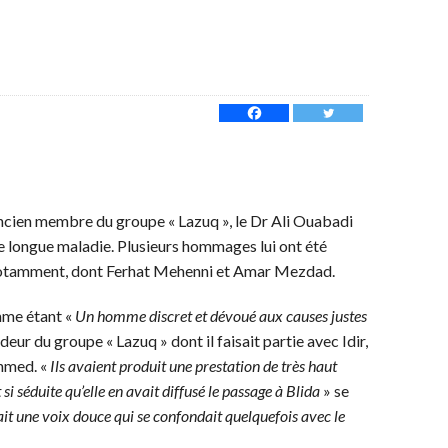
 ancien membre du groupe « Lazuq », le Dr Ali Ouabadi
e longue maladie. Plusieurs hommages lui ont été
 notamment, dont Ferhat Mehenni et Amar Mezdad.
mme étant «
Un homme discret et dévoué aux causes justes
ndeur du groupe « Lazuq » dont il faisait partie avec Idir,
hmed. «
Ils avaient produit une prestation de très haut
 si séduite qu’elle en avait diffusé le passage à Blida
» se
t une voix douce qui se confondait quelquefois avec le