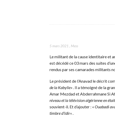
5 mars 2021
,
Mess
Le militant de la cause identitaire et
est décédé ce 03 mars des suites d’un
rendus par ses camarades militants
Le président de l’Anavad le décrit co
de la Kabylie
« . Il a témoigné de la gra
Amar Mezdad et Abderrahmane Si A
niveau et la télévision algérienne en était
souvient-il. Et d’ajouter : «
Ouabadi avai
timbre d’Idir
« .