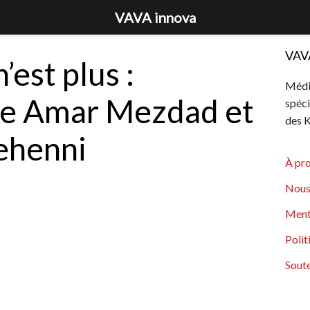
VAVA innova
VAV
’est plus :
Média
e Amar Mezdad et
spéci
des K
ehenni
À pr
Nous
Ment
Polit
Soute