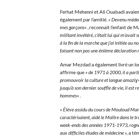
Ferhat Mehenni et Ali Ouabadi avaient u
également par l’amitié. «
Devenu médecin
mes garçons
« , reconnait l’enfant de 
militant invétéré, c’était lui qui m’avai
à la fin de la marche que j’ai initiée a
faisant non pas une énième déclaration
Amar Mezdad a également livré un lon
affirme que «
de 1971 à 2000, il a parti
promouvoir la culture et langue amaziɣ
jusqu’à son dernier souffle de vie, il est 
hommes
« .
«
Élève assidu du cours de Mouloud Mammer
caractérisaient, aidé le Maître dans le tr
week-ends des années 1971-1973, rognant
aux difficiles études de médecine »,
a tém