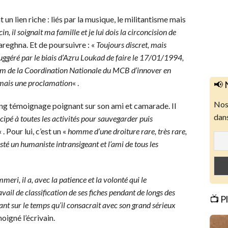
n lien riche : liés par la musique, le militantisme mais
, il soignait ma famille et je lui dois la circoncision de
Mareghna. Et de poursuivre : «
Toujours discret, mais
t suggéré par le biais d’Azru Loukad de faire le 17/01/1994,
u nom de la Coordination Nationale du MCB d’innover en
 mais une proclamation
« .
📢 
Nos 
g témoignage poignant sur son ami et camarade. Il
dans
cipé à toutes les activités pour sauvegarder puis
« . Pour lui, c’est un «
homme d’une droiture rare, très rare,
resté un humaniste intransigeant et l’ami de tous les
i, il a, avec la patience et la volonté qui le
avail de classification de ses fiches pendant de longs des
📺 P
 sur le temps qu’il consacrait avec son grand sérieux
oigné l’écrivain.