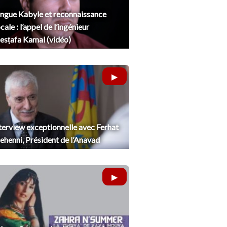
ngue Kabyle et reconnaissance
cale : l’appel de l’ingénieur
sṭafa Kamal (vidéo)
terview exceptionnelle avec Ferhat
henni, Président de l’Anavad