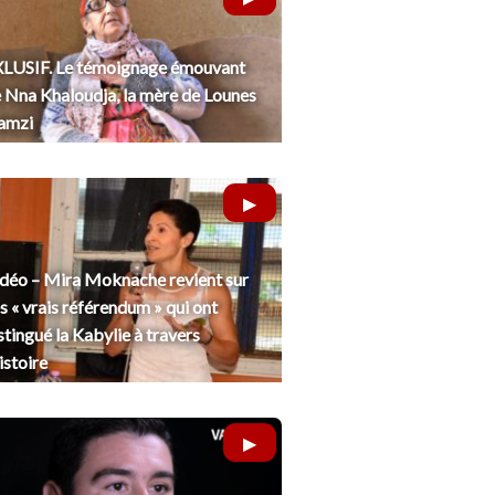
LUSIF. Le témoignage émouvant
 Nna Khaloudja, la mère de Lounes
amzi
déo – Mira Moknache revient sur
s « vrais référendum » qui ont
stingué la Kabylie à travers
histoire