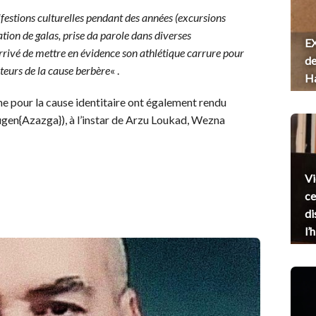
nifestions culturelles pendant des années (excursions
ation de galas, prise da parole dans diverses
EX
s arrivé de mettre en évidence son athlétique carrure pour
de
teurs de la cause berbère
« .
H
me pour la cause identitaire ont également rendu
ugen{Azazga}), à l’instar de Arzu Loukad, Wezna
Vi
ce
di
l’