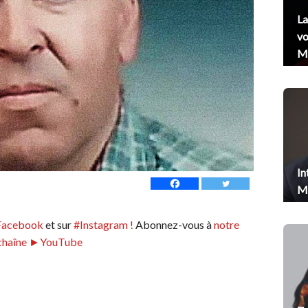
La
vo
Me
In
Me
Facebook
et sur
#Instagram !
Abonnez-vous à
notre
chaîne ►YouTube