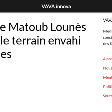
VAVA innova
VAV
ade Matoub Lounès
Média
 le terrain envahi
spéci
des K
tes
À pr
Nous
Ment
Polit
Soute