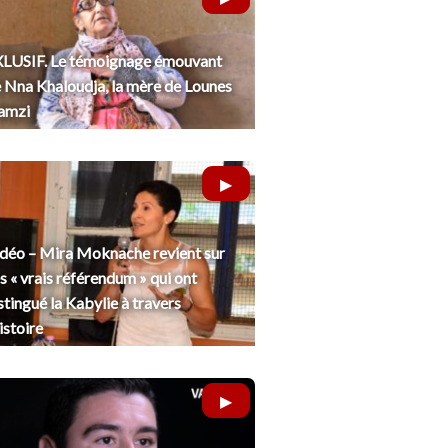
LUSIF. Le témoignage émouvant
 Nna Khaloudja, la mère de Lounes
amzi
déo – Mira Moknache revient sur
s « vrais référendum » qui ont
stingué la Kabylie à travers
histoire