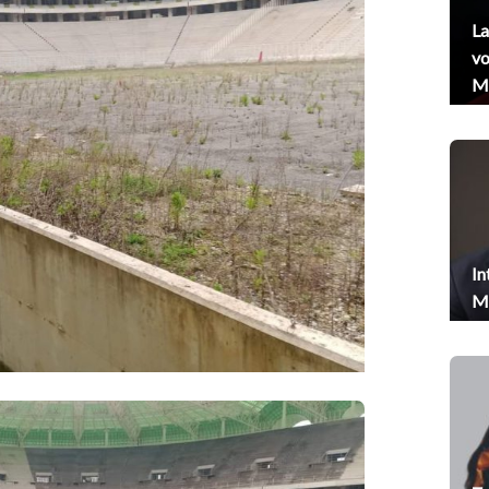
La
vo
Me
In
Me