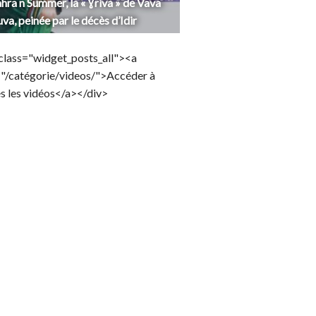
hra n Summer, la « Ɣriva » de Vava
uva, peinée par le décès d’Idir
class="widget_posts_all"><a
="/catégorie/videos/">Accéder à
s les vidéos</a></div>