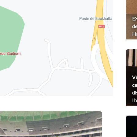
EX
de
H
Vi
ce
di
l’