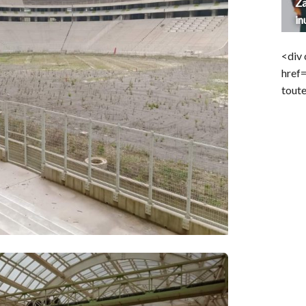
Za
in
<div 
href
toute