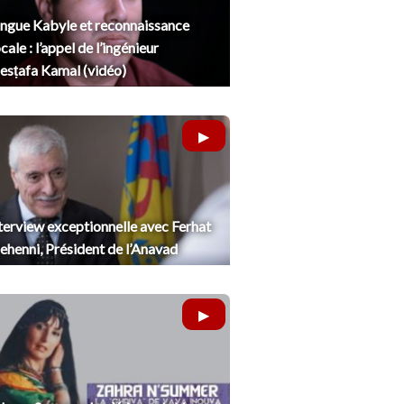
ngue Kabyle et reconnaissance
cale : l’appel de l’ingénieur
sṭafa Kamal (vidéo)
terview exceptionnelle avec Ferhat
henni, Président de l’Anavad