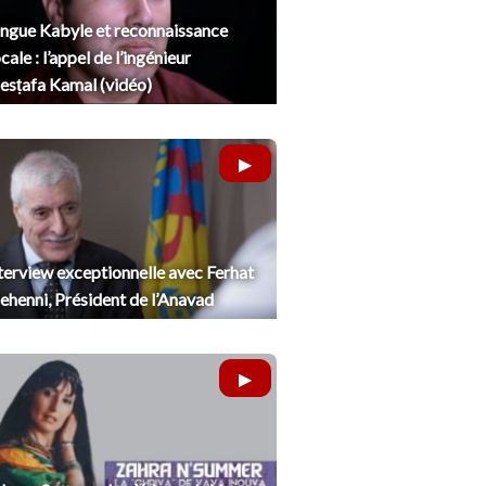
ngue Kabyle et reconnaissance
cale : l’appel de l’ingénieur
sṭafa Kamal (vidéo)
terview exceptionnelle avec Ferhat
henni, Président de l’Anavad