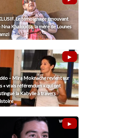
LUSIF. Le témoignage émouvant
 Nna Khaloudja, la mère de Lounes
amzi
déo – Mira Moknache revient sur
s « vrais référendum » qui ont
stingué la Kabylie à travers
histoire