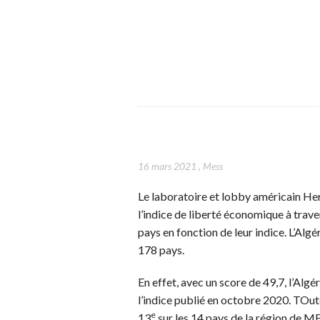
16 mars 2021
,
Mess
Le laboratoire et lobby américain He
l’indice de liberté économique à trave
pays en fonction de leur indice. L’Algér
178 pays.
En effet, avec un score de 49,7, l’Alg
l’indice publié en octobre 2020. TOute
e
13
sur les 14 pays de la région de 