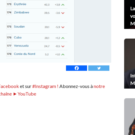
La
vo
Me
In
Me
Facebook
et sur
#Instagram !
Abonnez-vous à
notre
chaîne ►YouTube