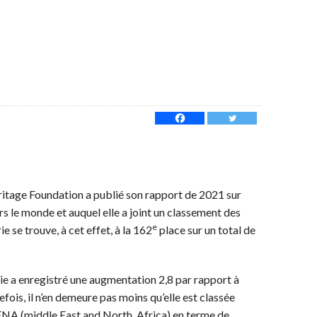
ritage Foundation a publié son rapport de 2021 sur
rs le monde et auquel elle a joint un classement des
e
ie se trouve, à cet effet, à la 162
place sur un total de
érie a enregistré une augmentation 2,8 par rapport à
fois, il n’en demeure pas moins qu’elle est classée
MENA (middle East and North Africa) en terme de