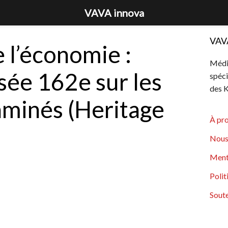
VAVA innova
VAV
e l’économie :
Média
ssée 162e sur les
spéci
des K
aminés (Heritage
À pr
Nous
Ment
Polit
Soute