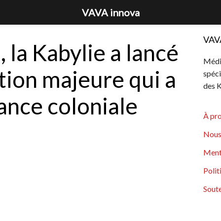
VAVA innova
VAV
, la Kabylie a lancé
Média
tion majeure qui a
spéci
des K
rance coloniale
À pr
Nous
Ment
Polit
Soute