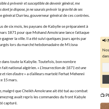
le à prévenir et susceptible de devenir général, me
dont je dispose, je ne saurais prévoir la gravité de ses
 le général Durrieu, gouverneur général de ces contrées.
plus de six mois, les paysans de Kabylie se préparaient à
e 15 mars 1871 pour que Mohand Amokrane lance l’attaque
gagner la ville. Il a été suivi quelques jours après par
📢 
nsurgés lors du marché hebdomadaire de M’cisna
Nos 
dans
ite dans toute la Kabylie. Toutefois, bon nombre
 fait national algérien. «
L’insurrection de 1871 est une
 et rien d’autre
» a d’ailleurs martelé Ferhat Mehenni
ce 15 mars.
née, malgré que Cheikh Amokrane ait été tué au combat
📺 P
Boumezreg avait repris les commandes du front Kabyle
été capturé.