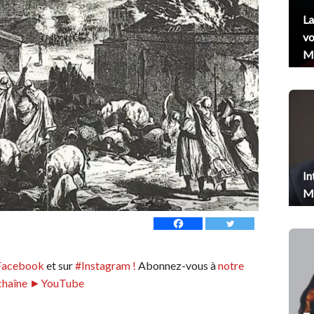
La
vo
Me
In
Me
Facebook
et sur
#Instagram !
Abonnez-vous à
notre
chaîne ►YouTube