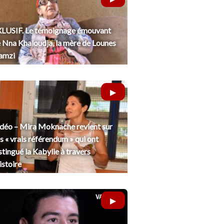
LUSIF. Le témoignage émouvant
 Nna Khaloudja, la mère de Lounes
amzi
déo – Mira Moknache revient sur
s « vrais référendum » qui ont
stingué la Kabylie à travers
histoire