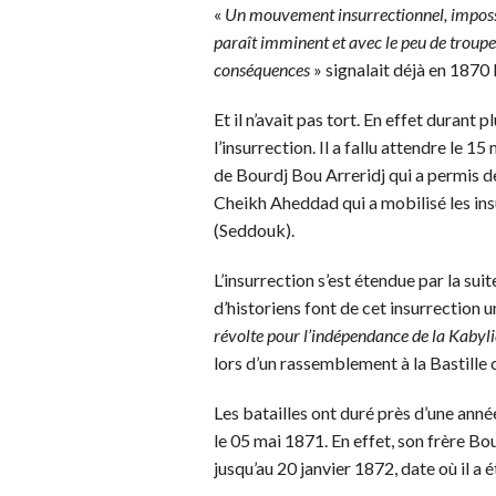
«
Un mouvement insurrectionnel, impossib
paraît imminent et avec le peu de troupes 
conséquences
» signalait déjà en 1870
Et il n’avait pas tort. En effet durant 
l’insurrection. Il a fallu attendre l
de Bourdj Bou Arreridj qui a permis de 
Cheikh Aheddad qui a mobilisé les i
(Seddouk).
L’insurrection s’est étendue par la su
d’historiens font de cet insurrection un
révolte pour l’indépendance de la Kabylie
lors d’un rassemblement à la Bastille 
Les batailles ont duré près d’une an
le 05 mai 1871. En effet, son frère 
jusqu’au 20 janvier 1872, date où il a 