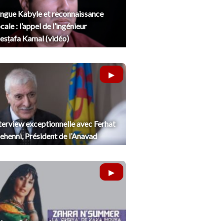
ngue Kabyle et reconnaissance
cale : l’appel de l’ingénieur
sṭafa Kamal (vidéo)
terview exceptionnelle avec Ferhat
henni, Président de l’Anavad