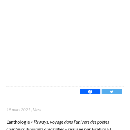
19 mars 2021
,
Mess
L’anthologie «
Ṛṛways, voyage dans l’univers des poètes
chanteurs itinérants amazighes
» réalisée par Brahim El