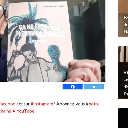
EX
de
H
Vi
ce
di
l’
Facebook
et sur
#Instagram !
Abonnez-vous à
notre
chaîne ►YouTube