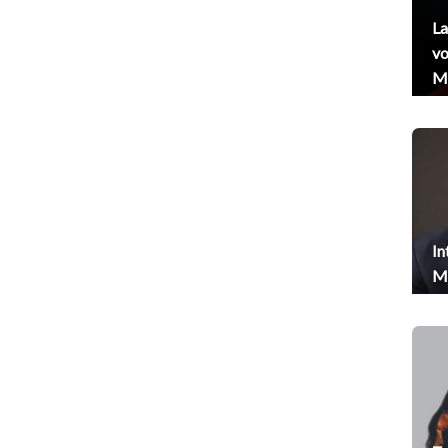
La
vo
Me
In
Me