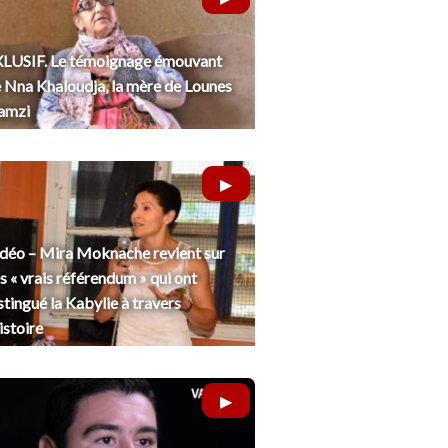
LUSIF. Le témoignage émouvant
 Nna Khaloudja, la mère de Lounes
amzi
déo – Mira Moknache revient sur
s « vrais référendum » qui ont
stingué la Kabylie à travers
histoire