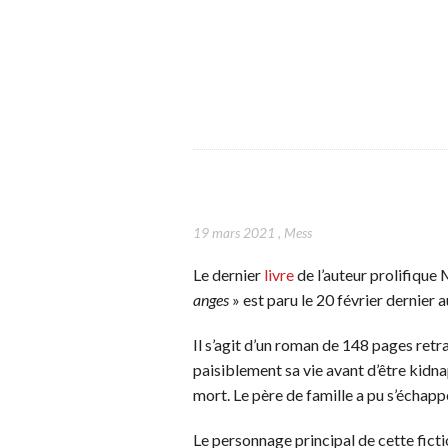
19 mars 2021
,
Mess
Le dernier
livre
de l’auteur prolifique
anges
» est paru le 20 février dernier au
Il s’agit d’un roman de 148 pages ret
paisiblement sa vie avant d’être kidn
mort. Le père de famille a pu s’échapp
Le personnage principal de cette fict