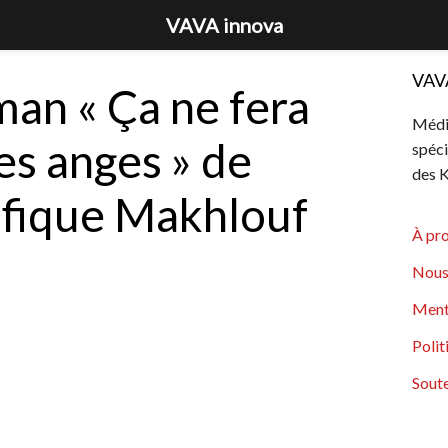
VAVA innova
VAV
man « Ça ne fera
Média
es anges » de
spéci
des K
lifique Makhlouf
À pr
Nous
Ment
Polit
Soute