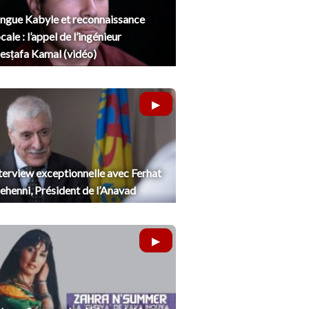
ngue Kabyle et reconnaissance
cale : l’appel de l’ingénieur
sṭafa Kamal (vidéo)
terview exceptionnelle avec Ferhat
henni, Président de l’Anavad