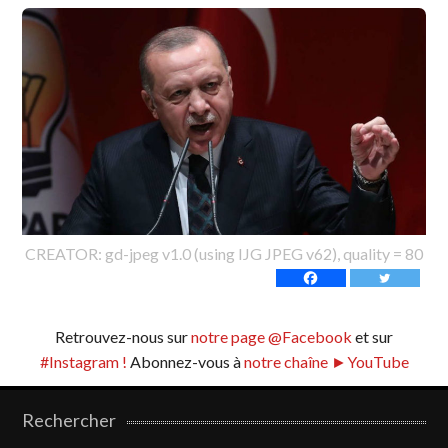
CREATOR: gd-jpeg v1.0 (using IJG JPEG v62), quality = 80
Retrouvez-nous sur
notre page @Facebook
et sur
#Instagram !
Abonnez-vous à
notre chaîne ►YouTube
Rechercher