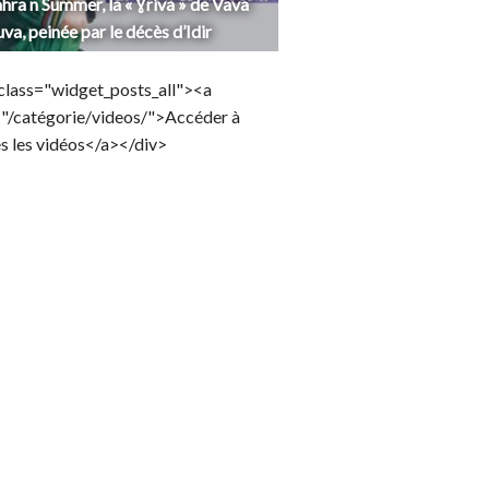
hra n Summer, la « Ɣriva » de Vava
uva, peinée par le décès d’Idir
class="widget_posts_all"><a
="/catégorie/videos/">Accéder à
s les vidéos</a></div>