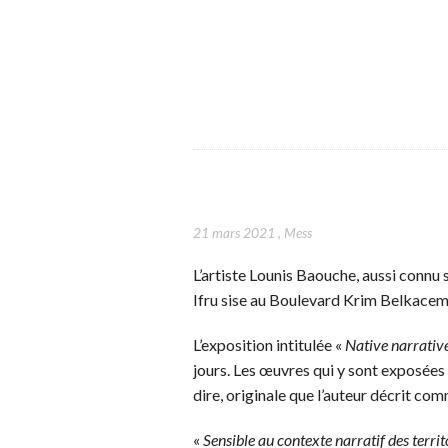
21 mars 2021
,
Mess
L’artiste Lounis Baouche, aussi connu 
Ifru sise au Boulevard Krim Belkacem 
L’exposition intitulée «
Native narrativ
jours. Les œuvres qui y sont exposées
dire, originale que l’auteur décrit co
«
Sensible au contexte narratif des territo