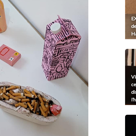
EX
de
H
Vi
ce
di
l’