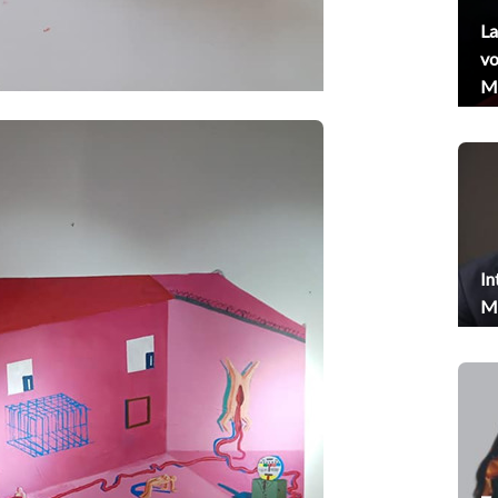
La
vo
Me
In
Me