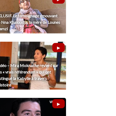
LUSIF. Le témoignage émouvant
 Nna Khaloudja, la mère de Lounes
amzi
déo – Mira Moknache revient sur
s « vrais référendum » qui ont
stingué la Kabylie à travers
histoire