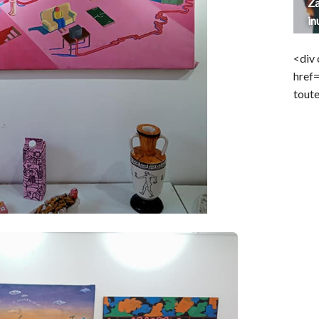
Za
in
<div 
href
toute