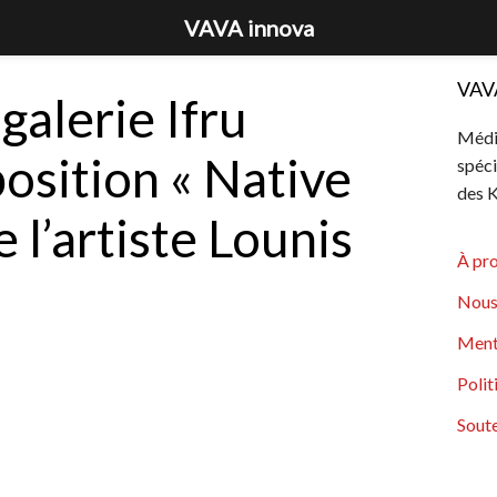
VAVA innova
VAV
 galerie Ifru
Média
xposition « Native
spéci
des K
e l’artiste Lounis
À pr
Nous
Ment
Polit
Soute