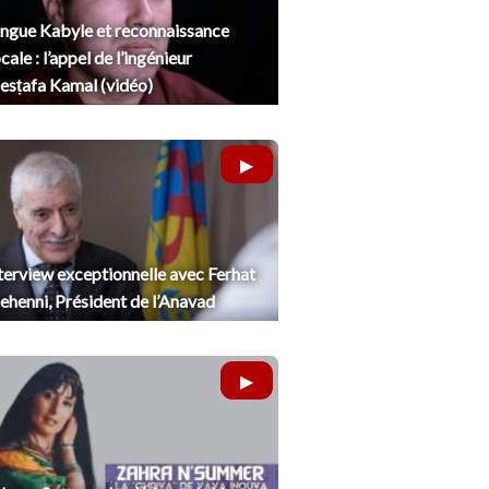
ngue Kabyle et reconnaissance
cale : l’appel de l’ingénieur
sṭafa Kamal (vidéo)
terview exceptionnelle avec Ferhat
henni, Président de l’Anavad