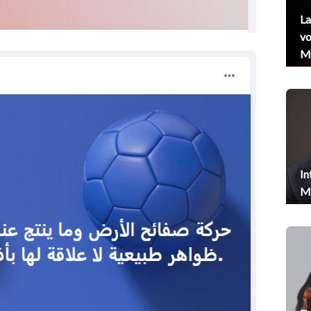
La
vo
Me
In
Me