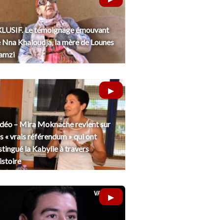
LUSIF. Le témoignage émouvant
 Nna Khaloudja, la mère de Lounes
amzi
déo – Mira Moknache revient sur
s « vrais référendum » qui ont
stingué la Kabylie à travers
histoire