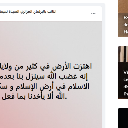
EX
de
H
Vi
ce
di
l’