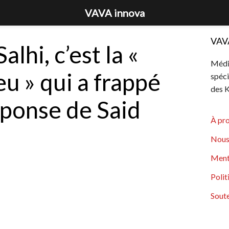
VAVA innova
VAV
lhi, c’est la «
Média
eu » qui a frappé
spéci
des K
réponse de Said
À pr
Nous
Ment
Polit
Soute