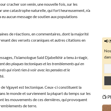
ur cracher son venin, une nouvelle fois, sur les
ar une catastrophe naturelle, qui fort heureusement, n’a
n’a eu aucun message de soutien aux populations
aines de réactions, en commentaires, dont la majorité
renant des versets coraniques et autres citations en
📢 
Nos 
dans
sages, l’islamologue Said Djabelkhir a tenu à réagir,
t des plaques tectoniques et les tremblements qui en
ls qui n’ont rien à voir avec les pensées et le
sté.
te de Vgayet est tectonique. Ceux-ci constituent la
ns le monde et surviennent la plupart du temps sur les
📺 P
sont les mouvements de ces dernières, qui provoquent
tremblements de terre.