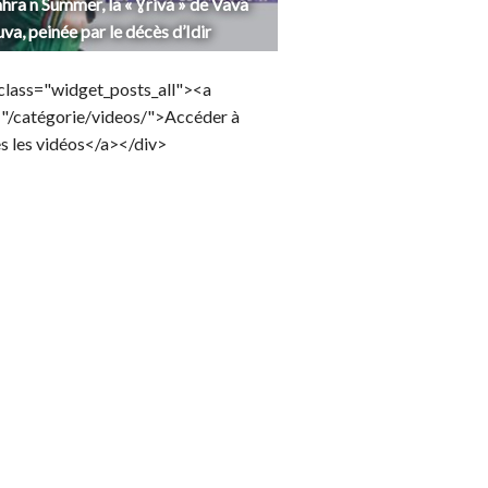
hra n Summer, la « Ɣriva » de Vava
uva, peinée par le décès d’Idir
class="widget_posts_all"><a
="/catégorie/videos/">Accéder à
s les vidéos</a></div>