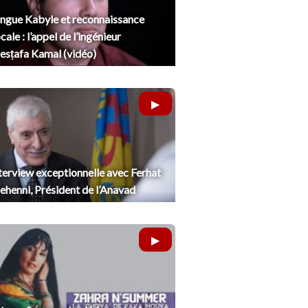
ngue Kabyle et reconnaissance
cale : l’appel de l’ingénieur
sṭafa Kamal (vidéo)
terview exceptionnelle avec Ferhat
henni, Président de l’Anavad