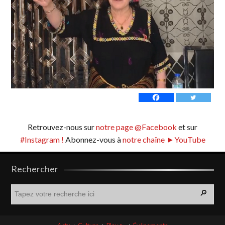
Retrouvez-nous sur
notre page @Facebook
et sur
#Instagram !
Abonnez-vous à
notre chaîne ►YouTube
Rechercher
R
e
c
h