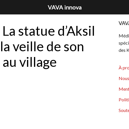
VAVA innova
VAV
 La statue d’Aksil
Média
la veille de son
spéci
des K
 au village
À pr
Nous
Ment
Polit
Soute