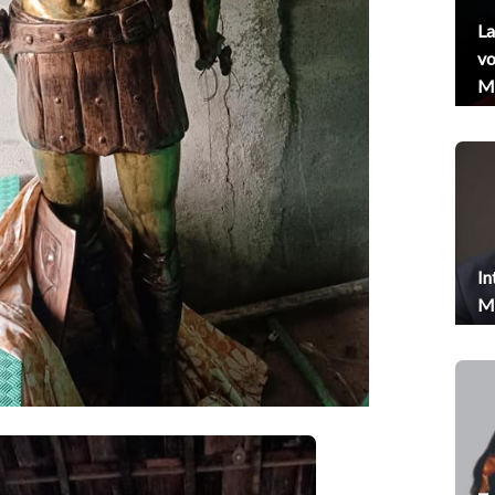
La
vo
Me
In
Me