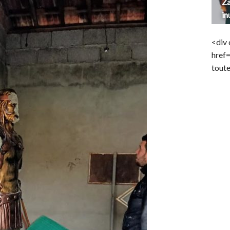
Za
in
<div 
href
toute