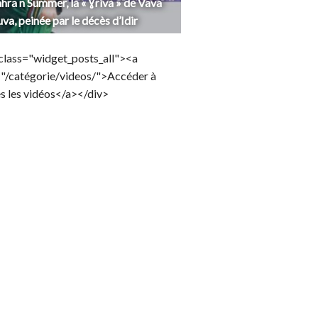
hra n Summer, la « Ɣriva » de Vava
uva, peinée par le décès d’Idir
class="widget_posts_all"><a
="/catégorie/videos/">Accéder à
s les vidéos</a></div>