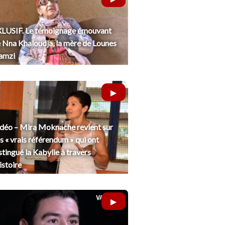
LUSIF. Le témoignage émouvant
 Nna Khaloudja, la mère de Lounes
amzi
déo – Mira Moknache revient sur
s « vrais référendum » qui ont
stingué la Kabylie à travers
histoire