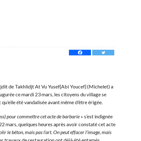
ejdit de Takhlidjt At Vu Yusef{Abi Youcef} (Michelet) a
ugurée ce mardi 23 mars, les citoyens du village se
 qu’elle été vandalisée avant même d’être érigée.
ss) pour commettre cet acte de barbarie
» s’est indignée
, 22 mars, quelques heures après avoir constaté cet acte
ir le béton, mais pas l’art. On peut effacer l’image, mais
es travaux de restauration ont déjà été entamés.