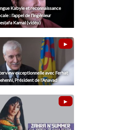
ngue Kabyle et reconnaissance
cale : l’appel de l’ingénieur
sṭafa Kamal (vidéo)
terview exceptionnelle avec Ferhat
henni, Président de l’Anavad