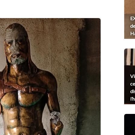
EX
de
H
Vi
ce
di
l’