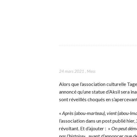
24 mars 2021
,
Mess
Alors que l’association culturelle Tag
annoncé qu’une statue d’Aksil sera ina
sont réveillés choqués en s’apercevant
«
Après (abou-marteau), vient (abou-lma
l’association dans un post publié hier
révoltant. Et d’ajouter : »
On peut démol
pas l’histoire
« , avant d’annoncer que d