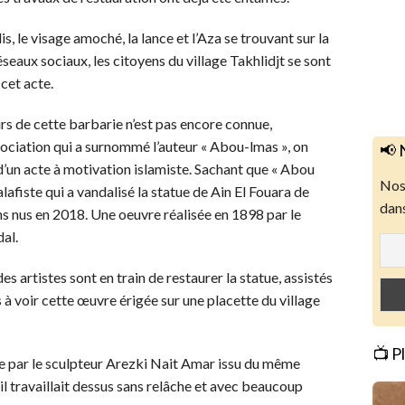
 le visage amoché, la lance et l’Aza se trouvant sur la
éseaux sociaux, les citoyens du village Takhlidjt se sont
cet acte.
eurs de cette barbarie n’est pas encore connue,
association qui a surnommé l’auteur « Abou-lmas », on
📢 
d’un acte à motivation islamiste. Sachant que « Abou
Nos 
lafiste qui a vandalisé la statue de Ain El Fouara de
dans
s nus en 2018. Une oeuvre réalisée en 1898 par le
dal.
es artistes sont en train de restaurer la statue, assistés
 voir cette œuvre érigée sur une placette du village
📺 P
ée par le sculpteur Arezki Nait Amar issu du même
’il travaillait dessus sans relâche et avec beaucoup