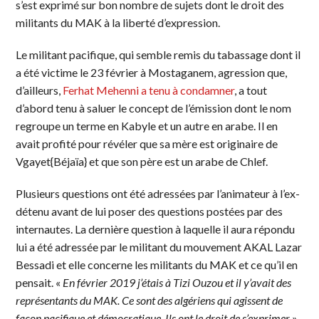
s’est exprimé sur bon nombre de sujets dont le droit des
militants du MAK à la liberté d’expression.
Le militant pacifique, qui semble remis du tabassage dont il
a été victime le 23 février à Mostaganem, agression que,
d’ailleurs,
Ferhat Mehenni a tenu à condamner
, a tout
d’abord tenu à saluer le concept de l’émission dont le nom
regroupe un terme en Kabyle et un autre en arabe. Il en
avait profité pour révéler que sa mère est originaire de
Vgayet{Béjaïa} et que son père est un arabe de Chlef.
Plusieurs questions ont été adressées par l’animateur à l’ex-
détenu avant de lui poser des questions postées par des
internautes. La dernière question à laquelle il aura répondu
lui a été adressée par le militant du mouvement AKAL Lazar
Bessadi et elle concerne les militants du MAK et ce qu’il en
pensait. «
En février 2019 j’étais à Tizi Ouzou et il y’avait des
représentants du MAK. Ce sont des algériens qui agissent de
façon pacifique et démocratique. Ils ont le droit de s’exprimer
»