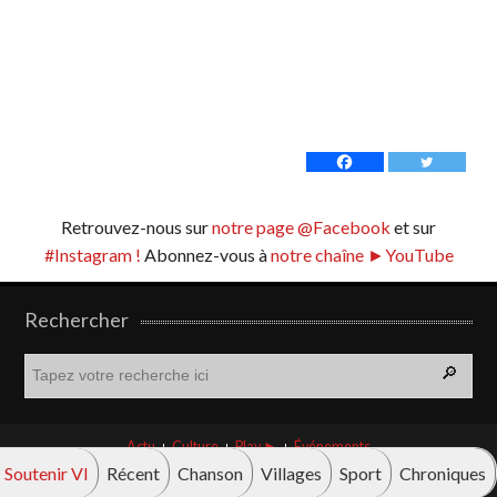
Retrouvez-nous sur
notre page @Facebook
et sur
#Instagram !
Abonnez-vous à
notre chaîne ►YouTube
Rechercher
R
e
c
h
Actu
Culture
Play ►
Événements
e
Soutenir VI
Récent
Chanson
Villages
Sport
Chroniques
r
© Vava innova 2026. Tous droits réservés.
c