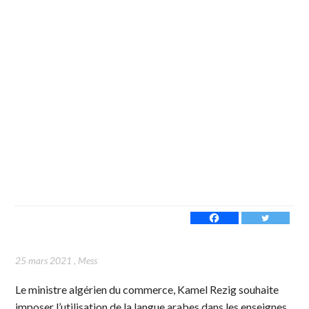
25 mars 2021
,
Mess
Le ministre algérien du commerce, Kamel Rezig souhaite
imposer l’utilisation de la langue arabes dans les enseignes