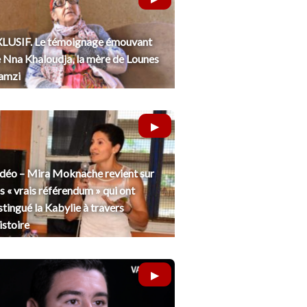
LUSIF. Le témoignage émouvant
 Nna Khaloudja, la mère de Lounes
amzi
déo – Mira Moknache revient sur
s « vrais référendum » qui ont
stingué la Kabylie à travers
histoire