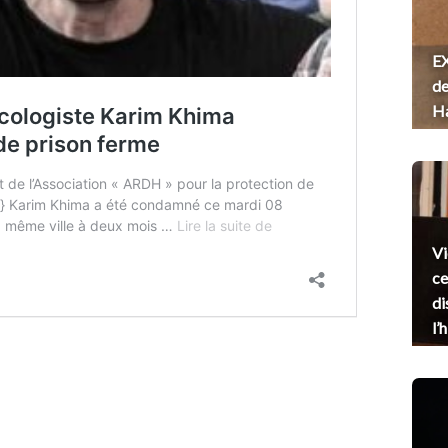
EX
de
H
Vi
ce
di
l’