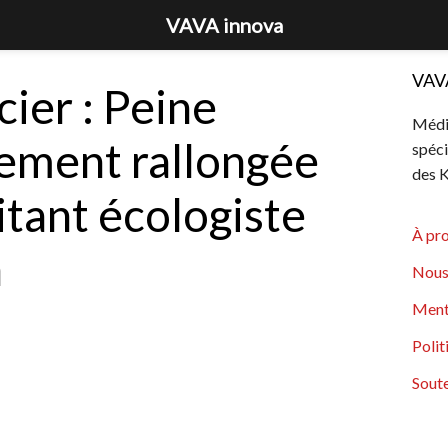
VAVA innova
VAV
cier : Peine
Média
ement rallongée
spéci
des K
itant écologiste
À pr
a
Nous
Ment
Polit
Soute