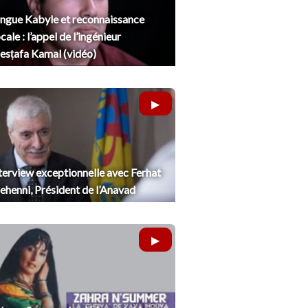
ngue Kabyle et reconnaissance
cale : l’appel de l’ingénieur
sṭafa Kamal (vidéo)
terview exceptionnelle avec Ferhat
henni, Président de l’Anavad