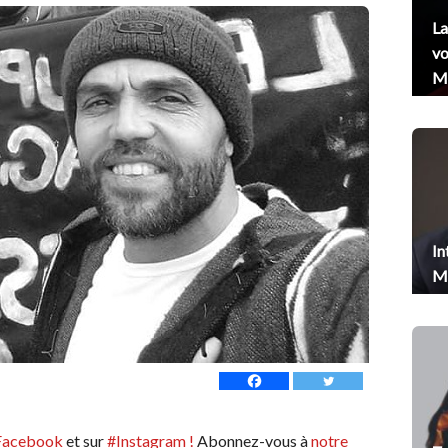
La
vo
Me
In
Me
Facebook
et sur
#Instagram !
Abonnez-vous à
notre