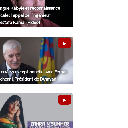
ngue Kabyle et reconnaissance
cale : l’appel de l’ingénieur
sṭafa Kamal (vidéo)
terview exceptionnelle avec Ferhat
henni, Président de l’Anavad