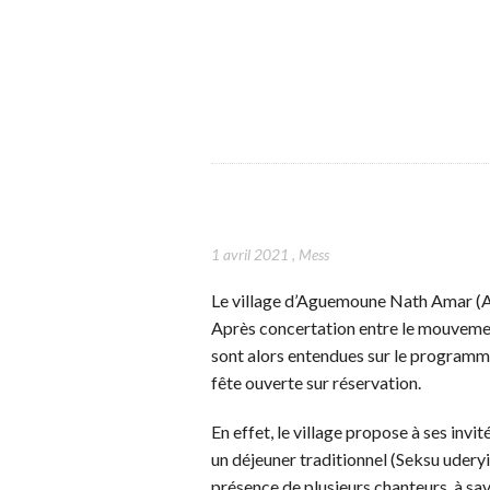
1 avril 2021
,
Mess
Le village d’Aguemoune Nath Amar (Ade
Après concertation entre le mouvement 
sont alors entendues sur le programme 
fête ouverte sur réservation.
En effet, le village propose à ses invit
un déjeuner traditionnel (Seksu uderyis
présence de plusieurs chanteurs, à sa