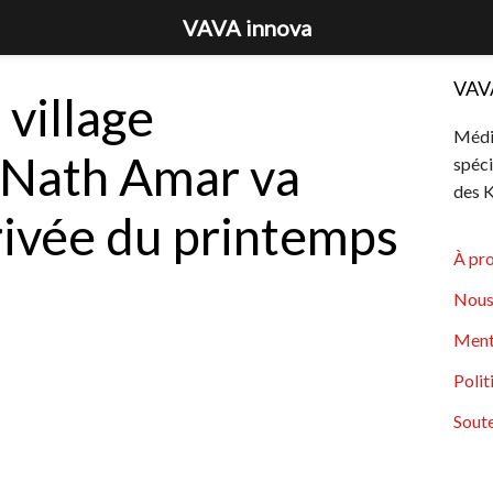
VAVA innova
VAV
village
Média
Nath Amar va
spéci
des K
rrivée du printemps
À pr
Nous
Ment
Polit
Soute