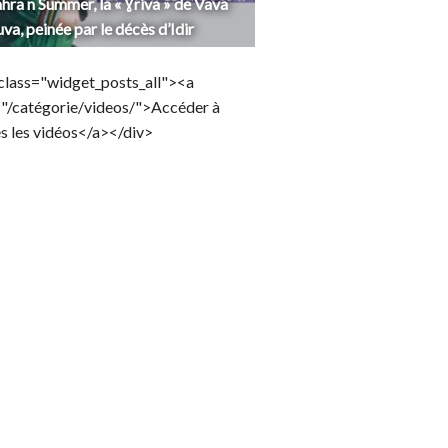
hra n Summer, la « Ɣriva » de Vava
uva, peinée par le décès d’Idir
class="widget_posts_all"><a
="/catégorie/videos/">Accéder à
s les vidéos</a></div>