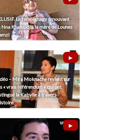
LUSIF. Le témoignage émouvant
 Nna Khaloudja, la mère de Lounes
amzi
déo – Mira Moknache revient sur
s « vrais référendum » qui ont
stingué la Kabylie à travers
histoire