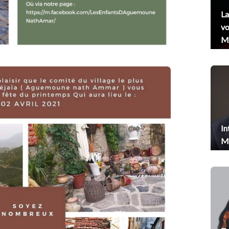
La
vo
Me
In
Me