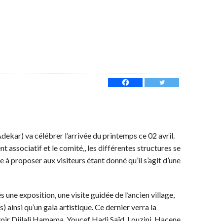
kar) va célébrer l’arrivée du printemps ce 02 avril.
associatif et le comité,, les différentes structures se
à proposer aux visiteurs étant donné qu’il s’agit d’une
és une exposition, une visite guidée de l’ancien village,
) ainsi qu’un gala artistique. Ce dernier verra la
voir Djilali Hamama, Youcef Hadj Saïd, Louzini, Hacene