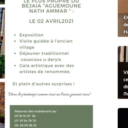
EX
de
H
Vi
ce
di
l’