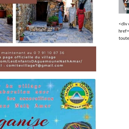
Za
in
<div 
href
toute