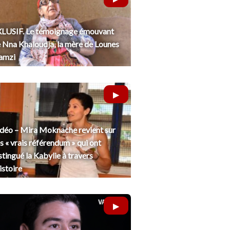
LUSIF. Le témoignage émouvant
 Nna Khaloudja, la mère de Lounes
amzi
déo – Mira Moknache revient sur
s « vrais référendum » qui ont
stingué la Kabylie à travers
histoire