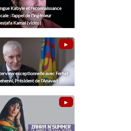
ngue Kabyle et reconnaissance
cale : l’appel de l’ingénieur
sṭafa Kamal (vidéo)
terview exceptionnelle avec Ferhat
henni, Président de l’Anavad