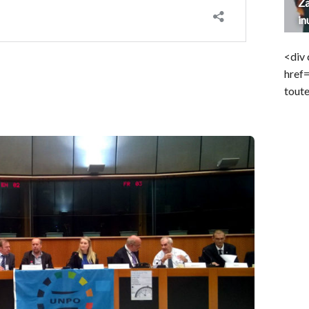
Za
in
<div 
href
toute