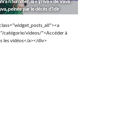
hra n Summer, la « Ɣriva » de Vava
uva, peinée par le décès d’Idir
class="widget_posts_all"><a
="/catégorie/videos/">Accéder à
s les vidéos</a></div>