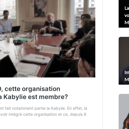
La
vo
Me
In
Me