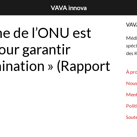
VAVA innova
VAV
me de l’ONU est
Média
our garantir
spéci
des K
ination » (Rapport
À pr
Nous
Ment
Polit
Soute