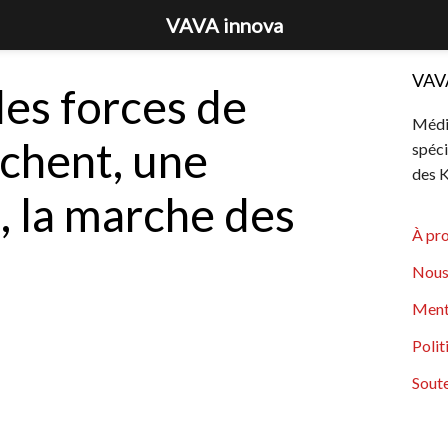
VAVA innova
VAV
les forces de
Média
chent, une
spéci
des K
s, la marche des
À pr
Nous
Ment
Polit
Soute