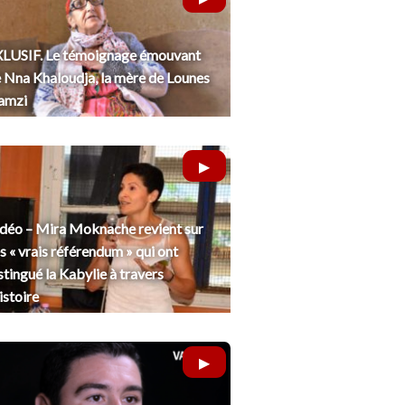
LUSIF. Le témoignage émouvant
 Nna Khaloudja, la mère de Lounes
amzi
déo – Mira Moknache revient sur
s « vrais référendum » qui ont
stingué la Kabylie à travers
histoire