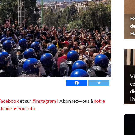
EX
de
H
Vi
ce
di
l’
Facebook
et sur
#Instagram !
Abonnez-vous à
notre
chaîne ►YouTube