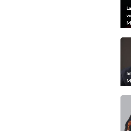
La
vo
Me
In
Me