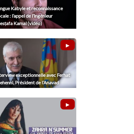
ngue Kabyle et reconnaissance
cale : l’appel de l’ingénieur
sṭafa Kamal (vidéo)
terview exceptionnelle avec Ferhat
henni, Président de l’Anavad