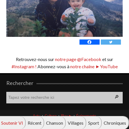
Retrouvez-nous sur
notre page @Facebook
et sur
#Instagram !
Abonnez-vous à
notre chaîne ►YouTube
Rechercher
R
e
c
h
Actu
Culture
Play ►
Événements
e
Soutenir VI
Récent
Chanson
Villages
Sport
Chroniques
r
© Vava innova 2026. Tous droits réservés.
c