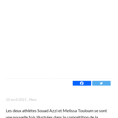
10 avril 2021
,
Mess
Les deux athlètes Souad Azzi et Melissa Touloum se sont
une nouvelle fois illustrées dans la compétition de la