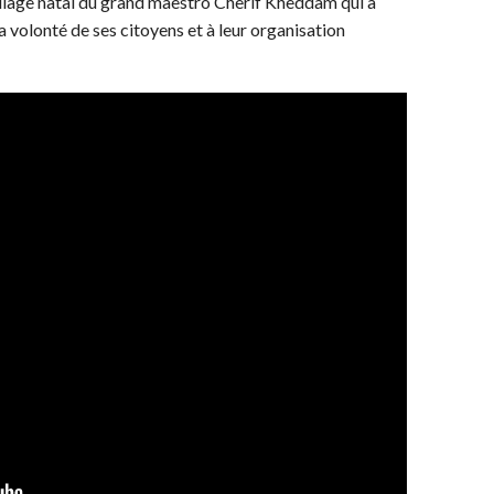
 village natal du grand maestro Cherif Kheddam qui a
a volonté de ses citoyens et à leur organisation