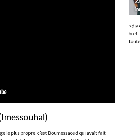
Za
in
<div 
href
toute
(Imessouhal)
ge le plus propre, c’est Boumessaoud qui avait fait