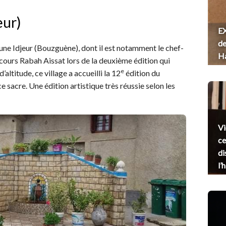
eur)
EX
de
une Idjeur (Bouzguène), dont il est notamment le chef-
H
ncours Rabah Aissat lors de la deuxième édition qui
e
altitude, ce village a accueilli la 12
édition du
e sacre. Une édition artistique très réussie selon les
Vi
ce
di
l’