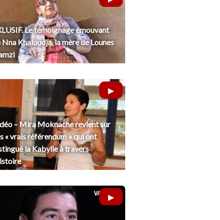
LUSIF. Le témoignage émouvant
 Nna Khaloudja, la mère de Lounes
amzi
déo – Mira Moknache revient sur
s « vrais référendum » qui ont
stingué la Kabylie à travers
histoire