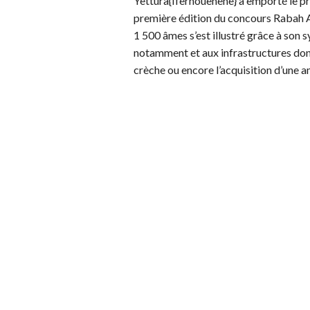
Yettura{Iferhouenene} a emporté le pri
première édition du concours Rabah Ai
1 500 âmes s’est illustré grâce à so
notamment et aux infrastructures dont i
crèche ou encore l’acquisition d’une 