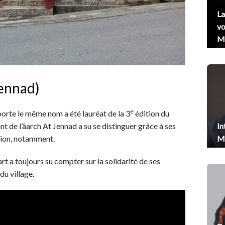
La
vo
Me
Jennad)
e
porte le même nom a été lauréat de la 3
édition du
In
t de l’âarch At Jennad a su se distinguer grâce à ses
Me
tion, notamment.
 a toujours su compter sur la solidarité de ses
du village.