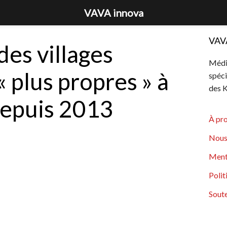
VAVA innova
VAV
 des villages
Média
 plus propres » à
spéci
des K
depuis 2013
À pr
Nous
Ment
Polit
Soute