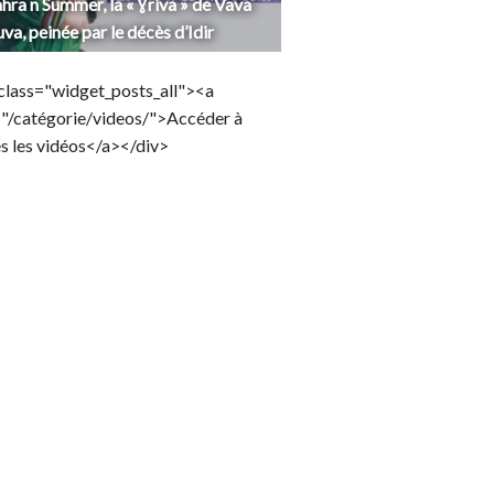
hra n Summer, la « Ɣriva » de Vava
uva, peinée par le décès d’Idir
class="widget_posts_all"><a
="/catégorie/videos/">Accéder à
s les vidéos</a></div>