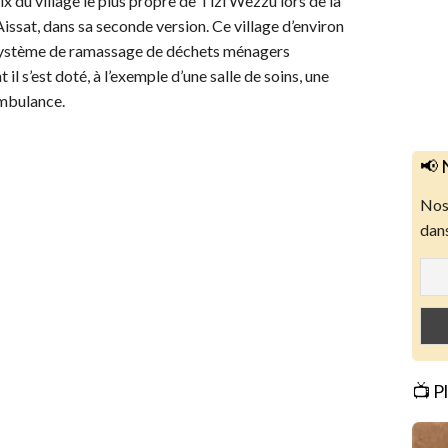
x du village le plus propre de Tizi Wezzu lors de la
ssat, dans sa seconde version. Ce village d’environ
n système de ramassage de déchets ménagers
l s’est doté, à l’exemple d’une salle de soins, une
ambulance.
📢 
Nos 
dans
📺 P