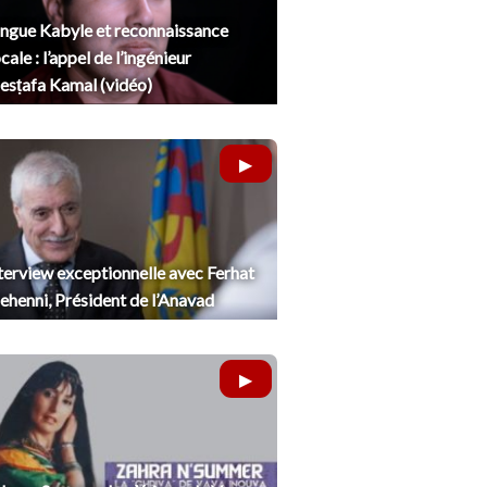
ngue Kabyle et reconnaissance
cale : l’appel de l’ingénieur
sṭafa Kamal (vidéo)
terview exceptionnelle avec Ferhat
henni, Président de l’Anavad