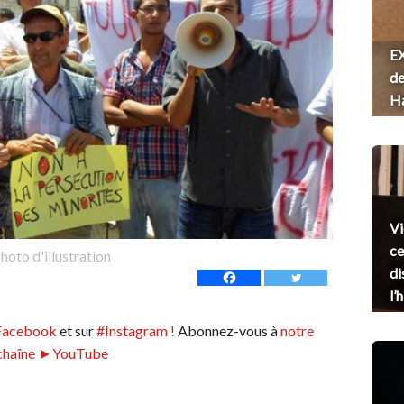
EX
de
H
Vi
ce
hoto d'illustration
di
l’
Facebook
et sur
#Instagram !
Abonnez-vous à
notre
chaîne ►YouTube