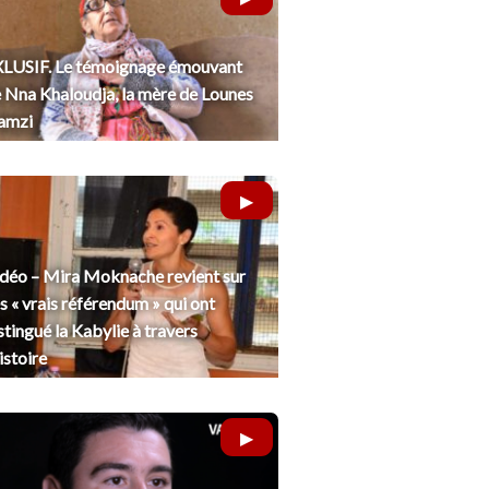
LUSIF. Le témoignage émouvant
 Nna Khaloudja, la mère de Lounes
amzi
déo – Mira Moknache revient sur
s « vrais référendum » qui ont
stingué la Kabylie à travers
histoire