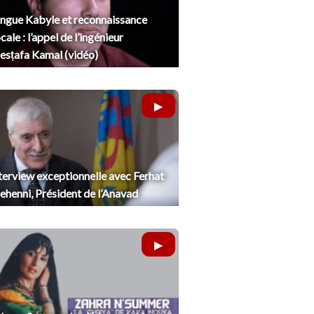
ngue Kabyle et reconnaissance
cale : l’appel de l’ingénieur
sṭafa Kamal (vidéo)
terview exceptionnelle avec Ferhat
henni, Président de l’Anavad