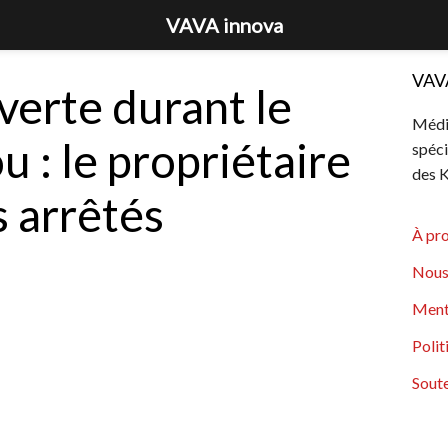
VAVA innova
VAV
verte durant le
Média
 : le propriétaire
spéci
des K
s arrêtés
À pr
Nous
Ment
Polit
Soute