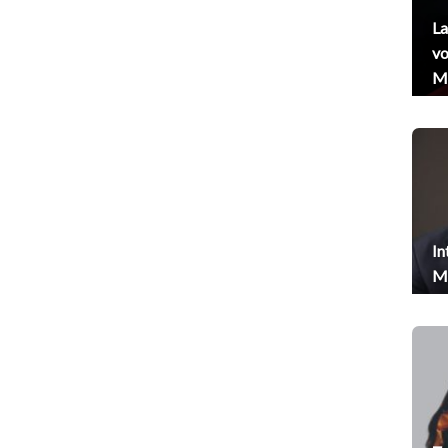
La
vo
Me
In
Me