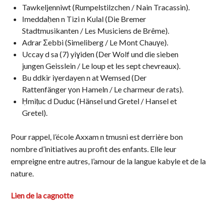
Tawkeljenniwt (Rumpelstilzchen / Nain Tracassin).
Imeddaḥen n Tizi n Kulal (Die Bremer
Stadtmusikanten / Les Musiciens de Brême).
Adrar Σebbi (Simeliberg / Le Mont Chauγe).
Uccay d sa (7) yiɣiden (Der Wolf und die sieben
jungen Geisslein / Le loup et les sept chevreaux).
Bu ddkir iγerdayen n at Wemsed (Der
Rattenfänger γon Hameln / Le charmeur de rats).
Ḥmiṭuc d Duduc (Hänsel und Gretel / Hansel et
Gretel).
Pour rappel, l’école Axxam n tmusni est derrière bon
nombre d’initiatives au profit des enfants. Elle leur
empreigne entre autres, l’amour de la langue kabyle et de la
nature.
Lien de la cagnotte