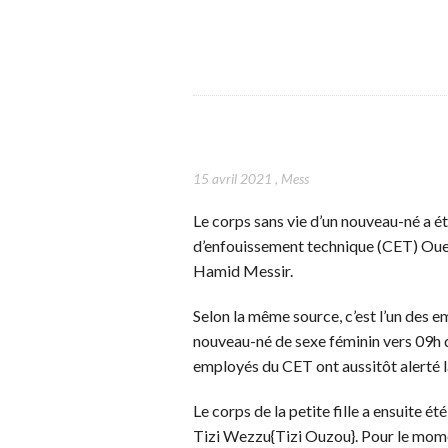
15 avril 2021
,
Mess
Le corps sans vie d’un nouveau-né a ét
d’enfouissement technique (CET) Oued
Hamid Messir.
Selon la même source, c’est l’un des e
nouveau-né de sexe féminin vers 09h d
employés du CET ont aussitôt alerté l
Le corps de la petite fille a ensuite
Tizi Wezzu{Tizi Ouzou}. Pour le moment