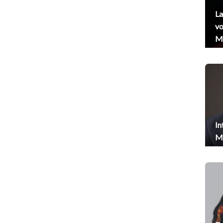
La
vo
Me
In
Me