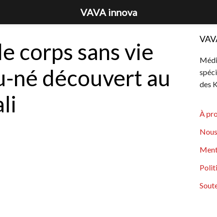
VAVA innova
VAV
le corps sans vie
Média
u-né découvert au
spéci
des K
li
À pr
Nous
Ment
Polit
Soute