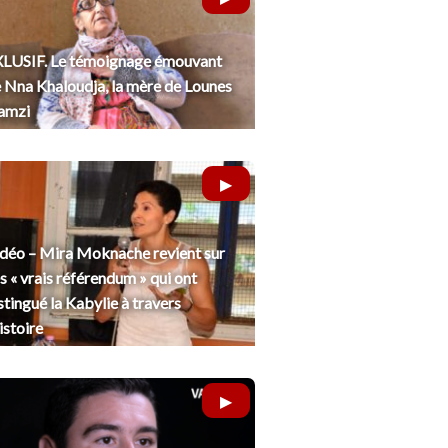
LUSIF. Le témoignage émouvant
 Nna Khaloudja, la mère de Lounes
amzi
déo – Mira Moknache revient sur
s « vrais référendum » qui ont
stingué la Kabylie à travers
histoire