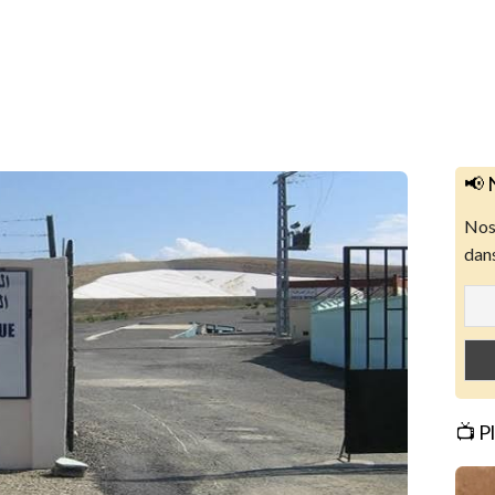
📢 
Nos 
dans
📺 P