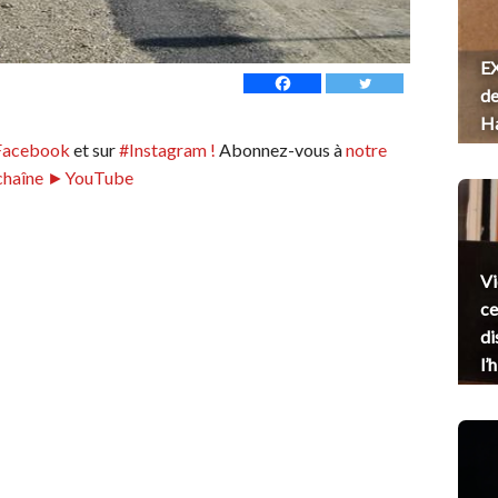
EX
de
H
Facebook
et sur
#Instagram !
Abonnez-vous à
notre
chaîne ►YouTube
Vi
ce
di
l’