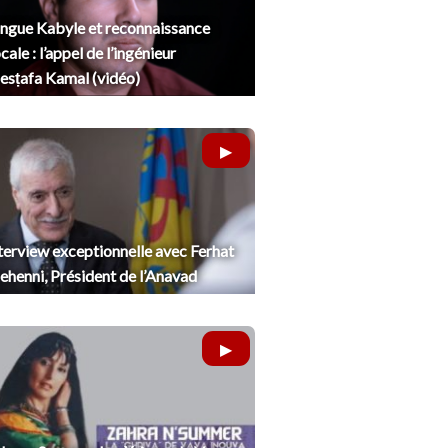
ngue Kabyle et reconnaissance
cale : l’appel de l’ingénieur
sṭafa Kamal (vidéo)
terview exceptionnelle avec Ferhat
henni, Président de l’Anavad