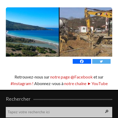
Retrouvez-nous sur
notre page @Facebook
et sur
#Instagram !
Abonnez-vous à
notre chaîne ►YouTube
Rechercher
R
e