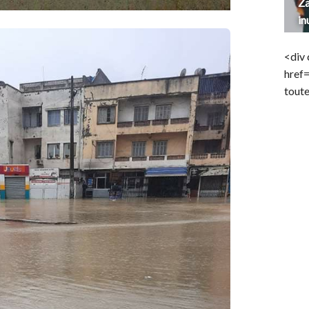
Za
in
<div 
href
toute