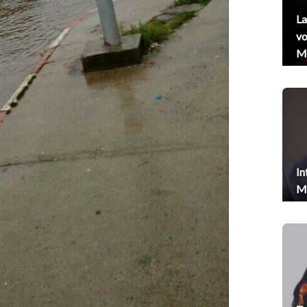
La
vo
Me
In
Me