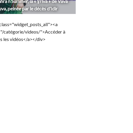
hra n Summer, la « Ɣriva » de Vava
uva, peinée par le décès d’Idir
class="widget_posts_all"><a
="/catégorie/videos/">Accéder à
s les vidéos</a></div>