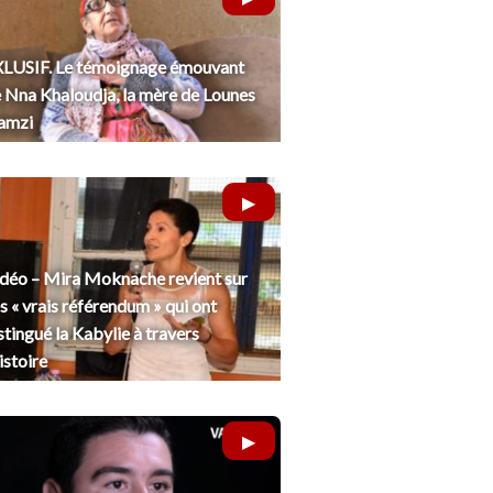
LUSIF. Le témoignage émouvant
 Nna Khaloudja, la mère de Lounes
amzi
déo – Mira Moknache revient sur
s « vrais référendum » qui ont
stingué la Kabylie à travers
histoire