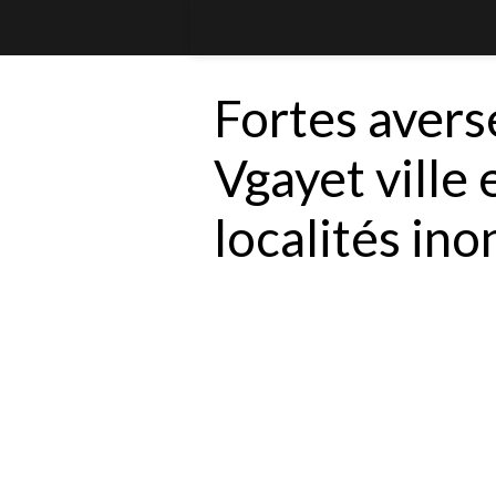
Fortes averse
Vgayet ville 
localités in