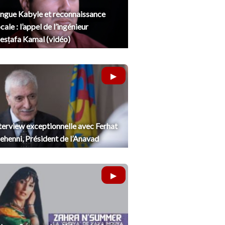
ngue Kabyle et reconnaissance
cale : l’appel de l’ingénieur
sṭafa Kamal (vidéo)
terview exceptionnelle avec Ferhat
henni, Président de l’Anavad