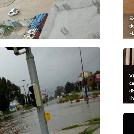
EX
de
H
Vi
ce
di
l’