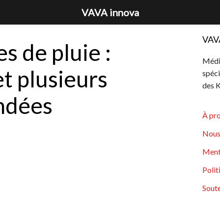
VAVA innova
VAV
s de pluie :
Média
et plusieurs
spéci
des K
ondées
À pr
Nous
Ment
Polit
Soute