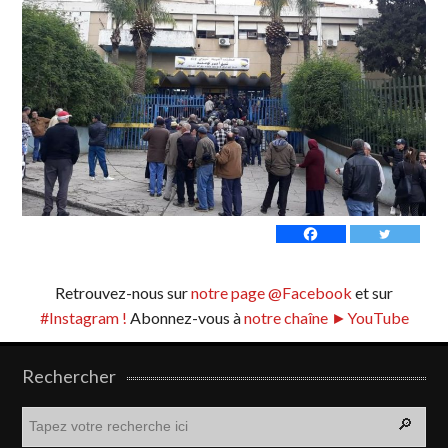
Retrouvez-nous sur
notre page @Facebook
et sur
#Instagram !
Abonnez-vous à
notre chaîne ►YouTube
Rechercher
R
e