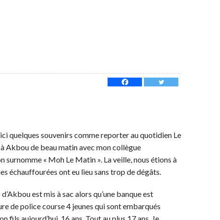
 ici quelques souvenirs comme reporter au quotidien Le
is à Akbou de beau matin avec mon collègue
urnomme « Moh Le Matin ». La veille, nous étions à
s échauffourées ont eu lieu sans trop de dégâts.
 d’Akbou est mis à sac alors qu’une banque est
ure de police course 4 jeunes qui sont embarqués
 fils aujourd’hui, 16 ans. Tout au plus 17 ans. Je