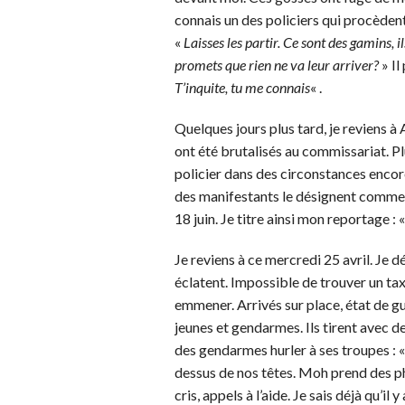
connais un des policiers qui procèdent 
«
Laisses les partir. Ce sont des gamins, il
promets que rien ne va leur arriver?
» Il
T’inquite, tu me connais
« .
Quelques jours plus tard, je reviens à
ont été brutalisés au commissariat. Plu
policier dans des circonstances encor
des manifestants le désignent comme 
18 juin. Je titre ainsi mon reportage : 
Je reviens à ce mercredi 25 avril. Je
éclatent. Impossible de trouver un tax
emmener. Arrivés sur place, état de gu
jeunes et gendarmes. Ils tirent avec d
des gendarmes hurler à ses troupes : 
dessus de nos têtes. Moh prend des ph
cris, appels à l’aide. Je sais déjà qu’i