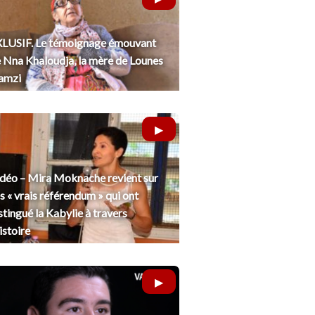
LUSIF. Le témoignage émouvant
 Nna Khaloudja, la mère de Lounes
amzi
déo – Mira Moknache revient sur
s « vrais référendum » qui ont
stingué la Kabylie à travers
histoire