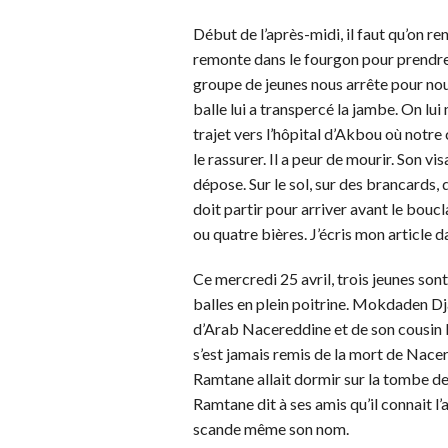
Début de l’après-midi, il faut qu’on re
remonte dans le fourgon pour prendre
groupe de jeunes nous arrête pour no
balle lui a transpercé la jambe. On lui
trajet vers l’hôpital d’Akbou où notre 
le rassurer. Il a peur de mourir. Son v
dépose. Sur le sol, sur des brancards,
doit partir pour arriver avant le bouc
ou quatre bières. J’écris mon article d
Ce mercredi 25 avril, trois jeunes s
balles en plein poitrine. Mokdaden Dj
d’Arab Nacereddine et de son cousin 
s’est jamais remis de la mort de Nace
Ramtane allait dormir sur la tombe de s
Ramtane dit à ses amis qu’il connait l
scande même son nom.