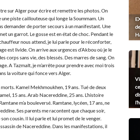
ntre sur Alger pour écrire et remettre les photos. On
 une piste caillouteuse qui longe la Soummam. Un
EX
us demander de porter secours à un manifestant. Une
de
 met un garrot. Le gosse est en état de choc. Pendant le
H
chauffeur nous attend, je lui parle pour le réconforter,
isage est livide. On arrive aux urgences d’Akbou où je le
 des corps sans vie, des blessés. Des marres de sang. On
lage. A Tazmalt, je m’arrête pour prendre avec moi trois
ans la voiture qui fonce vers Alger.
Vi
ce
ont morts. Kamel Mekhmoukhen, 19 ans. Tué de deux
di
amel, 15 ans. Arab Nacereddine, 25 ans. L’histoire
l’
Ramtane m’a bouleversé. Ramtane, lycéen, 17 ans, ne
reddine. Ses parents me racontent que chaque soir,
on cousin. Il lui parle et lui promet de le venger.
’assassin de Nacereddine. Dans les manifestations, il