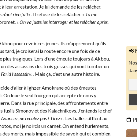
à leur arrestation. Je lui demande de les relâcher.
s n’ont rien fait
« . Il refuse de les relâcher. «
Tu me
 promet. «
On va juste les interroger et les relâcher après.
 Akbou pour revoir ces jeunes. Ils m’apprennent qu’ils
📢 
s tard, je croiserai la route encore une fois de ce
e plus tragiques. Lors d’une émeute toujours à Akbou,
Nos 
un des assassins des trois gosses qui vont tomber un
dans
«
Farid l’assassin
« . Mais ça, c’est une autre histoire.
 décide d’aller à Ighzer Amokrane où des émeutes
i. On loue le seul fourgon qui accepte de nous y
erre. Dans la rue principale, des affrontements entre
es fusils Simonov et des Kalachnikovs. J’entends le chef
«
Avancez, ne reculez pas ! Tirez
« . Les balles sifflent au
📺 P
otos, moi je noircis un carnet. On entend hurlements,
l y a des morts, mais impossible de savoir qui et combien.