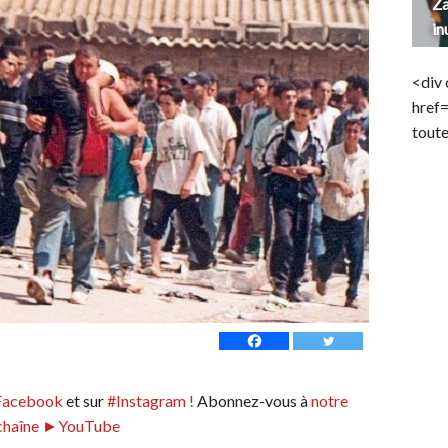
Za
in
<div 
href
toute
Facebook
et sur
#Instagram !
Abonnez-vous à
notre
chaîne ►YouTube