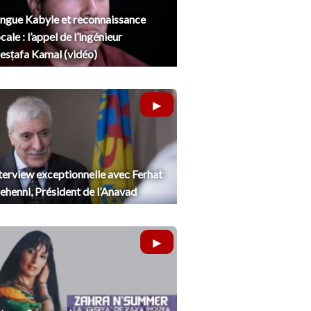
ngue Kabyle et reconnaissance
cale : l’appel de l’ingénieur
sṭafa Kamal (vidéo)
terview exceptionnelle avec Ferhat
henni, Président de l’Anavad