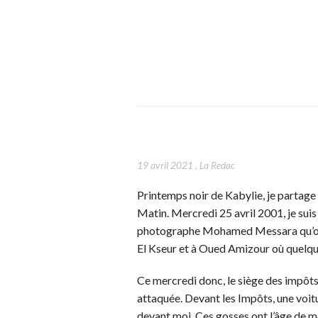
19 avril 2021
,
La Redac
Printemps noir de Kabylie, je partage
Matin. Mercredi 25 avril 2001, je su
photographe Mohamed Messara qu’on s
El Kseur et à Oued Amizour où quelque
Ce mercredi donc, le siège des impôts
attaquée. Devant les Impôts, une voit
devant moi. Ces gosses ont l’âge de mon