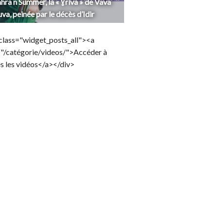
hra n Summer, la « Ɣriva » de Vava
uva, peinée par le décès d’Idir
class="widget_posts_all"><a
="/catégorie/videos/">Accéder à
s les vidéos</a></div>