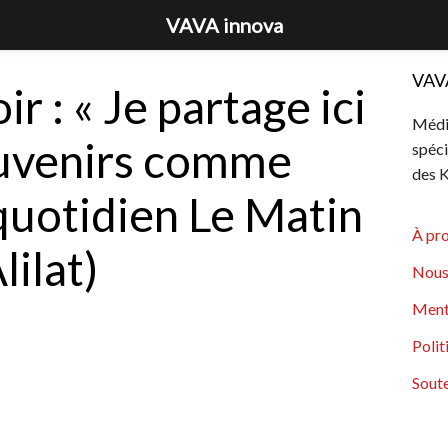
VAVA innova
VAV
r : « Je partage ici
Média
uvenirs comme
spéci
des K
quotidien Le Matin
À pr
lilat)
Nous
Ment
Polit
Soute