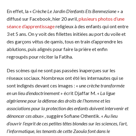
En effet, la «
Cr
è
che Le Jardin D’enfants Ets Benmeziane
» a
diffusé sur Facebook, hier 20 avril,
plusieurs photos d’une
séance d’apprentissage
religieux à des enfants qui ont entre
3 et 5 ans. On y voit des fillettes initiées au port du voile et
des garçons vêtus de qamis, tous en train d’apprendre les
ablutions, puis alignés pour faire la prière et enfin
regroupés pour réciter la Fatiha.
Des scènes qui ne sont pas passées inaperçues sur les
réseaux sociaux. Nombreux ont été les internautes qui se
sont indignés devant ces images : «
une crèche transformée
en un lieu d’endoctrinement
» écrit Djaffar M. «
La ligue
algérienne pour la défense des droits de l’homme et les
associations pour la protection des enfants doivent intervenir et
dénoncer ces abus
« , suggère Sofiane Othentik. «
Au lieu
d’ouvrir l’esprit de ces petites têtes blondes sur les sciences, l’art,
l’informatique, les tenants de cette Zaouïa font dans le