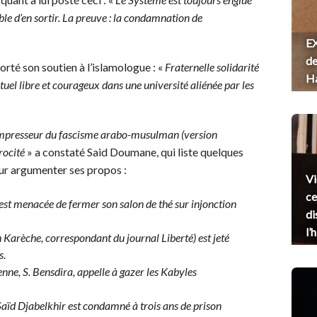
ble d’en sortir. La preuve : la condamnation de
EX
de
orté son soutien à l’islamologue : «
Fraternelle solidarité
H
uel libre et courageux dans une université aliénée par les
ompresseur du fascisme arabo-musulman (version
rocité
» a constaté Said Doumane, qui liste quelques
our argumenter ses propos :
Vi
ce
t menacée de fermer son salon de thé sur injonction
di
l’
Karèche, correspondant du journal Liberté) est jeté
s.
enne, S. Bensdira, appelle à gazer les Kabyles
Saïd Djabelkhir est condamné à trois ans de prison