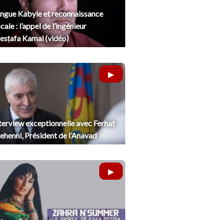
ngue Kabyle et reconnaissance
cale : l’appel de l’ingénieur
sṭafa Kamal (vidéo)
terview exceptionnelle avec Ferhat
henni, Président de l’Anavad