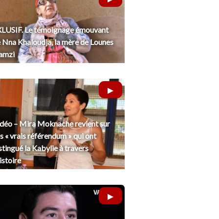
LUSIF. Le témoignage émouvant
 Nna Khaloudja, la mère de Lounes
amzi
déo – Mira Moknache revient sur
s « vrais référendum » qui ont
stingué la Kabylie à travers
histoire