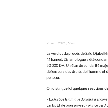
23 avril 2021
,
Mess
Le verdict du procès de Said Djabelkhi
M’hamed. L’islamologue a été condamn
50 000 DA. Un élan de solidarité maje
défenseurs des droits de l’homme et d
penseur.
On distingue ici quelques réactions d
«
La Justice Islamique du Salut a encore
Larbi. Et de poursuivre : «
Par ce verdic