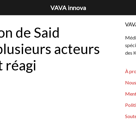
VAVA innova
VAV
n de Said
Média
plusieurs acteurs
spéci
des K
t réagi
À pr
Nous
Ment
Polit
Soute