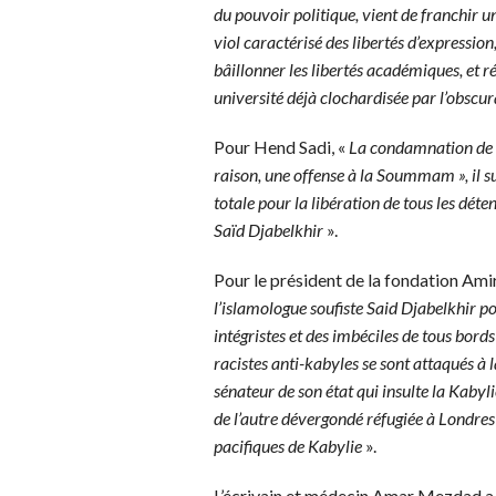
du pouvoir politique, vient de franchir u
viol caractérisé des libertés d’expression
bâillonner les libertés académiques, et r
université déjà clochardisée par l’obscur
Pour Hend Sadi, «
La condamnation de Sa
raison, une offense à la Soummam », il su
totale pour la libération de tous les dét
Saïd Djabelkhir
».
Pour le président de la fondation A
l’islamologue soufiste Said Djabelkhir po
intégristes et des imbéciles de tous bords
racistes anti-kabyles se sont attaqués à 
sénateur de son état qui insulte la Kabyli
de l’autre dévergondé réfugiée à Londres q
pacifiques de Kabylie
».
L’écrivain et médecin Amar Mezdad a q