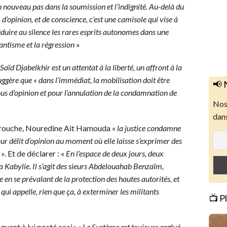
n nouveau pas dans la soumission et l’indignité. Au-delà du
, d’opinion, et de conscience, c’est une camisole qui vise à
éduire au silence les rares esprits autonomes dans une
antisme et la régression
»
ïd Djabelkhir est un attentat à la liberté, un affront à la
ggère que « dans l’immédiat, la mobilisation doit être
📢 
enus d’opinion et pour l’annulation de la condamnation de
Nos 
dans
mirouche, Nouredine Ait Hamouda «
la justice condamne
ur délit d’opinion au moment où elle laisse s’exprimer des
». Et de déclarer : «
En l’espace de deux jours, deux
la Kabylie. Il s’agit des sieurs Abdelouahab Benzaïm,
e en se prévalant de la protection des hautes autorités, et
ui appelle, rien que ça, à exterminer les militants
📺 P
uant à lui posté ceci : «
Le Système est toujours englué