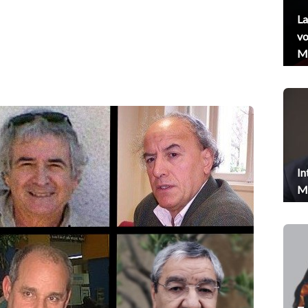
La
vo
Me
In
Me