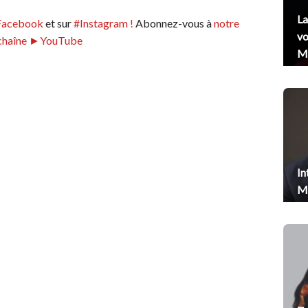
La
Facebook
et sur
#Instagram !
Abonnez-vous à
notre
vo
chaîne ►YouTube
Me
In
Me