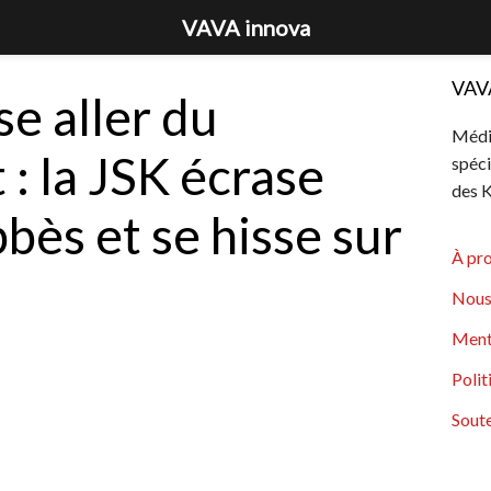
VAVA innova
VAV
se aller du
Média
: la JSK écrase
spéci
des K
bès et se hisse sur
À pr
Nous
Ment
Polit
Soute