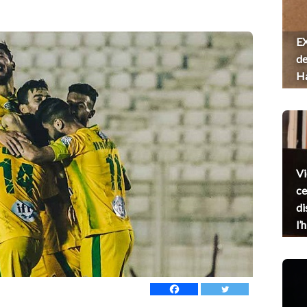
EX
de
H
Vi
ce
di
l’