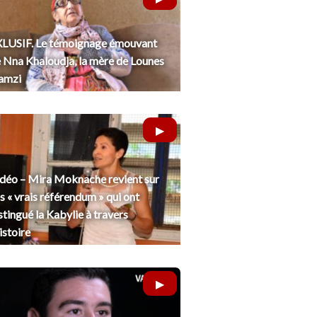
LUSIF. Le témoignage émouvant
 Nna Khaloudja, la mère de Lounes
amzi
déo – Mira Moknache revient sur
s « vrais référendum » qui ont
stingué la Kabylie à travers
histoire