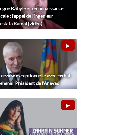
ngue Kabyle et reconnaissance
cale : l’appel de l’ingénieur
sṭafa Kamal (vidéo)
terview exceptionnelle avec Ferhat
henni, Président de l’Anavad