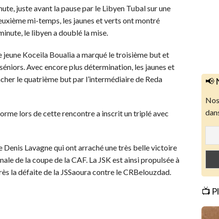
inute, juste avant la pause par le Libyen Tubal sur une
euxième mi-temps, les jaunes et verts ont montré
inute, le libyen a doublé la mise.
 le jeune Koceila Boualia a marqué le troisième but et
 séniors. Avec encore plus détermination, les jaunes et
acher le quatrième but par l’intermédiaire de Reda
📢 
Nos 
dans
orme lors de cette rencontre a inscrit un triplé avec
 Denis Lavagne qui ont arraché une très belle victoire
inale de la coupe de la CAF. La JSK est ainsi propulsée à
ès la défaite de la JSSaoura contre le CRBelouzdad.
📺 P