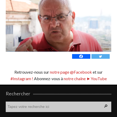
Retrouvez-nous sur
notre page @Facebook
et sur
#Instagram !
Abonnez-vous à
notre chaîne ►YouTube
Rechercher
R
e
c