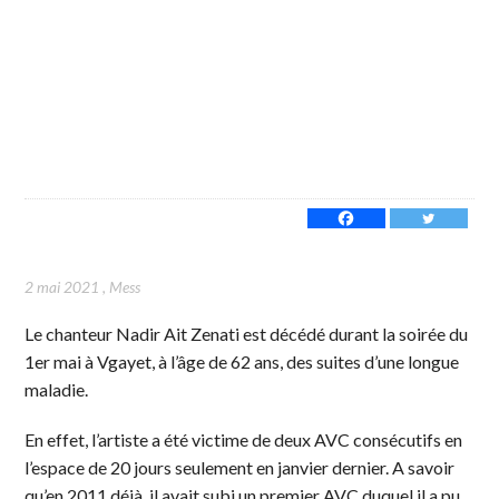
2 mai 2021
,
Mess
Le chanteur Nadir Ait Zenati est décédé durant la soirée du
1er mai à Vgayet, à l’âge de 62 ans, des suites d’une longue
maladie.
En effet, l’artiste a été victime de deux AVC consécutifs en
l’espace de 20 jours seulement en janvier dernier. A savoir
qu’en 2011 déjà, il avait subi un premier AVC duquel il a pu