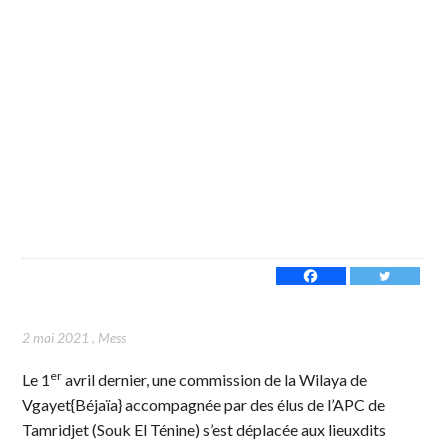
2 mai 2021
,
Mess
er
Le 1
avril dernier, une commission de la Wilaya de
Vgayet{Béjaïa} accompagnée par des élus de l’APC de
Tamridjet (Souk El Ténine) s’est déplacée aux lieuxdits