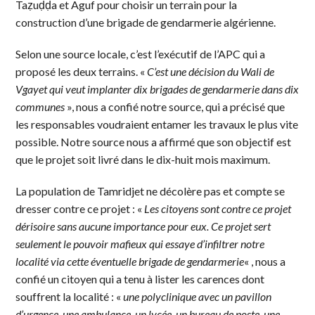
Taẓuḍḍa et Aguf pour choisir un terrain pour la
construction d’une brigade de gendarmerie algérienne.
Selon une source locale, c’est l’exécutif de l’APC qui a
proposé les deux terrains. «
C’est une décision du Wali de
Vgayet qui veut implanter dix brigades de gendarmerie dans dix
communes
», nous a confié notre source, qui a précisé que
les responsables voudraient entamer les travaux le plus vite
possible. Notre source nous a affirmé que son objectif est
que le projet soit livré dans le dix-huit mois maximum.
La population de Tamridjet ne décolère pas et compte se
dresser contre ce projet : «
Les citoyens sont contre ce projet
dérisoire sans aucune importance pour eux. Ce projet sert
seulement le pouvoir mafieux qui essaye d’infiltrer notre
localité via cette éventuelle brigade de gendarmerie
« , nous a
confié un citoyen qui a tenu à lister les carences dont
souffrent la localité : «
une polyclinique avec un pavillon
d’urgence, une ambulance, un lycée, un bureau de poste, une