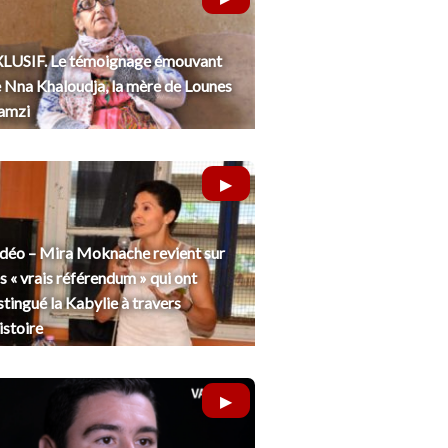
LUSIF. Le témoignage émouvant
 Nna Khaloudja, la mère de Lounes
amzi
déo – Mira Moknache revient sur
s « vrais référendum » qui ont
stingué la Kabylie à travers
histoire