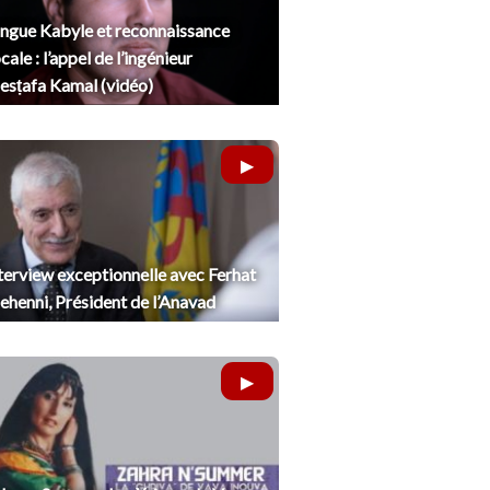
ngue Kabyle et reconnaissance
cale : l’appel de l’ingénieur
sṭafa Kamal (vidéo)
terview exceptionnelle avec Ferhat
henni, Président de l’Anavad