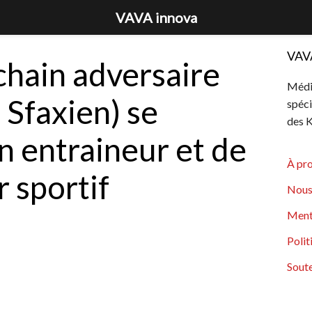
VAVA innova
VAV
chain adversaire
Média
 Sfaxien) se
spéci
des K
n entraineur et de
À pr
r sportif
Nous
Ment
Polit
Soute