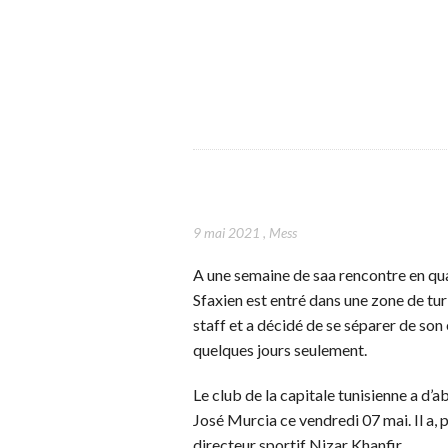
9 mai 2021
,
Mess
A une semaine de saa rencontre en quar
Sfaxien est entré dans une zone de tur
staff et a décidé de se séparer de son 
quelques jours seulement.
Le club de la capitale tunisienne a d’
José Murcia ce vendredi 07 mai. Il a, p
directeur sportif Nizar Khanfir.