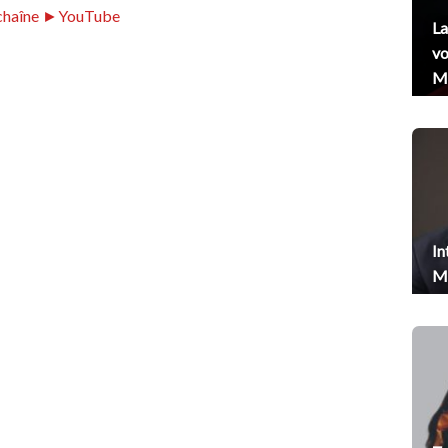
chaîne ►YouTube
La
vo
Me
In
Me