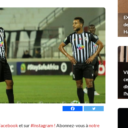
EX
de
H
Vi
ce
di
l’
Facebook
et sur
#Instagram !
Abonnez-vous à
notre