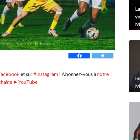
La
vo
Me
Facebook
et sur
#Instagram !
Abonnez-vous à
notre
In
chaîne ►YouTube
Me