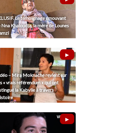
LUSIF. Le témoignage émouvant
 Nna Khaloudja, la mère de Lounes
amzi
déo – Mira Moknache revient sur
s « vrais référendum » qui ont
stingué la Kabylie à travers
histoire