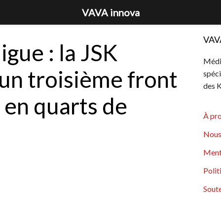
VAVA innova
VAV
igue : la JSK
Média
un troisième front
spéci
des K
e en quarts de
À pr
Nous
Ment
Polit
Soute