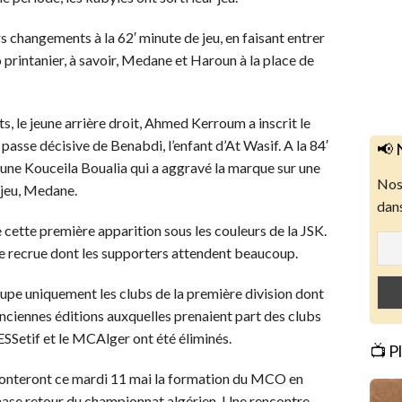
 changements à la 62′ minute de jeu, en faisant entrer
 printanier, à savoir, Medane et Haroun à la place de
 le jeune arrière droit, Ahmed Kerroum a inscrit le
passe décisive de Benabdi, l’enfant d’At Wasif. A la 84′
📢 
 jeune Kouceila Boualia qui a aggravé la marque sur une
Nos 
 jeu, Medane.
dans
de cette première apparition sous les couleurs de la JSK.
le recrue dont les supporters attendent beaucoup.
oupe uniquement les clubs de la première division dont
anciennes éditions auxquelles prenaient part des clubs
’ESSetif et le MCAlger ont été éliminés.
📺 P
affronteront ce mardi 11 mai la formation du MCO en
hase retour du championnat algérien. Une rencontre