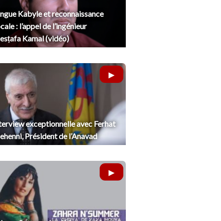
ngue Kabyle et reconnaissance
cale : l’appel de l’ingénieur
sṭafa Kamal (vidéo)
terview exceptionnelle avec Ferhat
henni, Président de l’Anavad