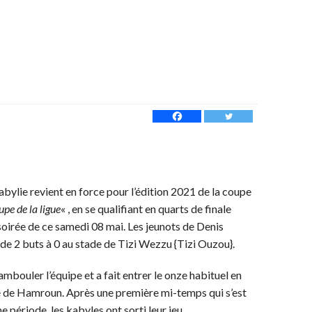
abylie revient en force pour l’édition 2021 de la coupe
upe de la ligue
« , en se qualifiant en quarts de finale
oirée de ce samedi 08 mai. Les jeunots de Denis
de 2 buts à 0 au stade de Tizi Wezzu {Tizi Ouzou}.
ambouler l’équipe et a fait entrer le onze habituel en
ce de Hamroun. Après une première mi-temps qui s’est
 période, les kabyles ont sorti leur jeu.