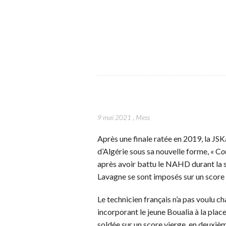
9 mai 2021
,
Mess
Après une finale ratée en 2019, la JSK
d’Algérie sous sa nouvelle forme, « C
o
après avoir battu le NAHD durant la s
Lavagne se sont imposés sur un score 
Le technicien français n’a pas voulu ch
incorporant le jeune Boualia à la pla
soldée sur un score vierge, en deuxième