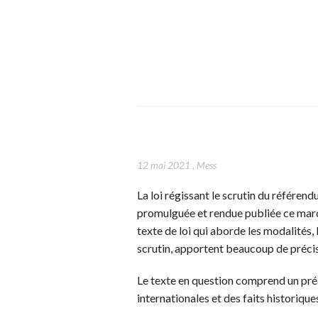
12 mai 2021
,
Mess
La loi régissant le scrutin du référen
promulguée et rendue publiée ce mardi
texte de loi qui aborde les modalités, 
scrutin, apportent beaucoup de précis
Le texte en question comprend un préa
internationales et des faits historiqu