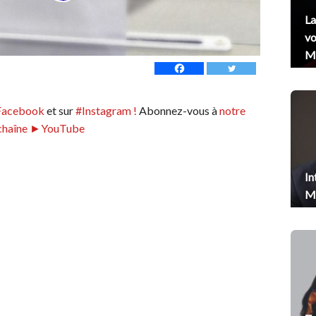
La
vo
Me
Facebook
et sur
#Instagram !
Abonnez-vous à
notre
chaîne ►YouTube
In
Me