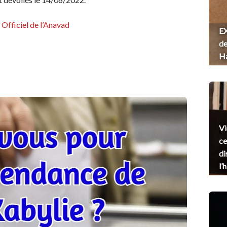
l Officiel de l’Anavad
EX
de
H
Vi
ce
di
l’