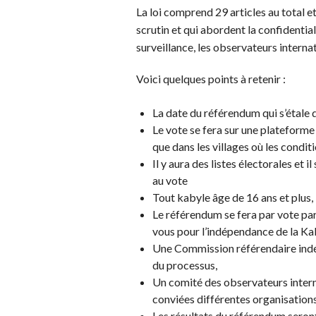
La loi comprend 29 articles au total 
scrutin et qui abordent la confidential
surveillance, les observateurs internat
Voici quelques points à retenir :
La date du référendum qui s’étale d
Le vote se fera sur une plateforme 
que dans les villages où les condit
Il y aura des listes électorales et i
au vote
Tout kabyle âge de 16 ans et plus, 
Le référendum se fera par vote par «
vous pour l’indépendance de la Kab
Une Commission référendaire indép
du processus,
Un comité des observateurs intern
conviées différentes organisations
Les résultats du référendum seron