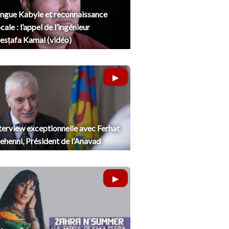
ngue Kabyle et reconnaissance
cale : l’appel de l’ingénieur
sṭafa Kamal (vidéo)
terview exceptionnelle avec Ferhat
henni, Président de l’Anavad