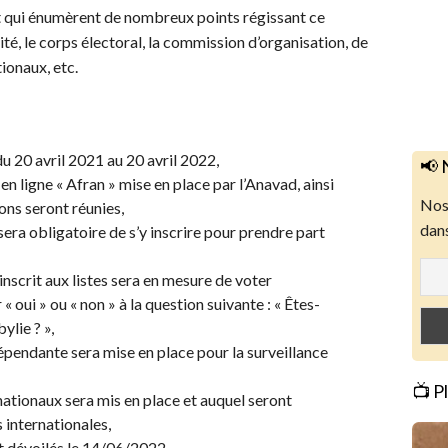
et qui énumèrent de nombreux points régissant ce
ité, le corps électoral, la commission d’organisation, de
ionaux, etc.
u 20 avril 2021 au 20 avril 2022,
📢 
en ligne « Afran » mise en place par l’Anavad, ainsi
Nos 
ions seront réunies,
dans
l sera obligatoire de s’y inscrire pour prendre part
inscrit aux listes sera en mesure de voter
 oui » ou « non » à la question suivante : « Êtes-
ylie ? »,
endante sera mise en place pour la surveillance
📺 P
ationaux sera mis en place et auquel seront
 internationales,
t dévoilés le 14/06/2022.