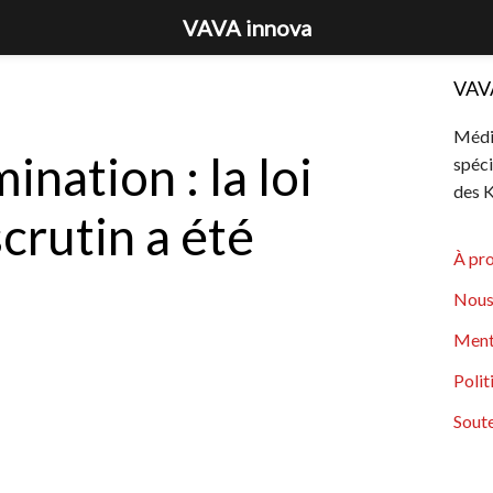
VAVA innova
VAV
Média
nation : la loi
spéci
des K
scrutin a été
À pr
Nous
Ment
Polit
Soute