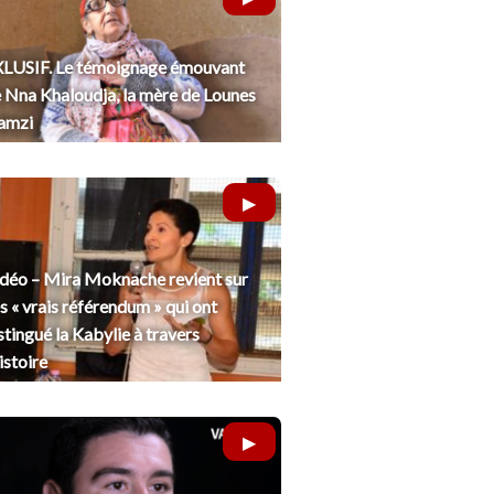
LUSIF. Le témoignage émouvant
 Nna Khaloudja, la mère de Lounes
amzi
déo – Mira Moknache revient sur
s « vrais référendum » qui ont
stingué la Kabylie à travers
histoire