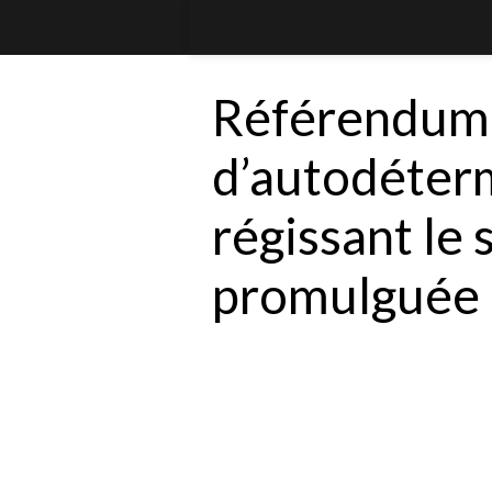
Référendum
d’autodétermi
régissant le 
promulguée