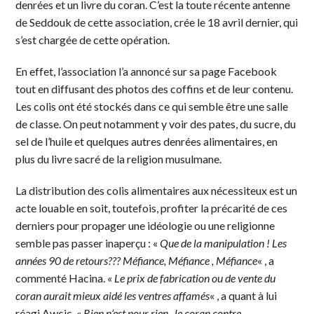
denrées et un livre du coran. C’est la toute récente antenne
de Seddouk de cette association, crée le 18 avril dernier, qui
s’est chargée de cette opération.
En effet, l’association l’a annoncé sur sa page Facebook
tout en diffusant des photos des coffins et de leur contenu.
Les colis ont été stockés dans ce qui semble être une salle
de classe. On peut notamment y voir des pates, du sucre, du
sel de l’huile et quelques autres denrées alimentaires, en
plus du livre sacré de la religion musulmane.
La distribution des colis alimentaires aux nécessiteux est un
acte louable en soit, toutefois, profiter la précarité de ces
derniers pour propager une idéologie ou une religionne
semble pas passer inaperçu : «
Que de la manipulation ! Les
années 90 de retours??? Méfiance, Méfiance , Méfiance
« , a
commenté Hacina. «
Le prix de fabrication ou de vente du
coran aurait mieux aidé les ventres affamés
« , a quant à lui
réagi Awcic. «
Rien n’est pour rien , le coran contre