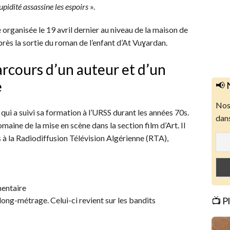
upidité assassine les espoirs
».
organisée le 19 avril dernier au niveau de la maison de
près la sortie du roman de l’enfant d’At Vuɣardan.
arcours d’un auteur et d’un
e
📢 
Nos 
ui a suivi sa formation à l’URSS durant les années 70s.
dans
omaine de la mise en scène dans la section film d’Art. Il
ans à la Radiodiffusion Télévision Algérienne (RTA),
mentaire
long-métrage. Celui-ci revient sur les bandits
📺 P