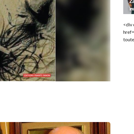
Za
in
<div 
href
toute