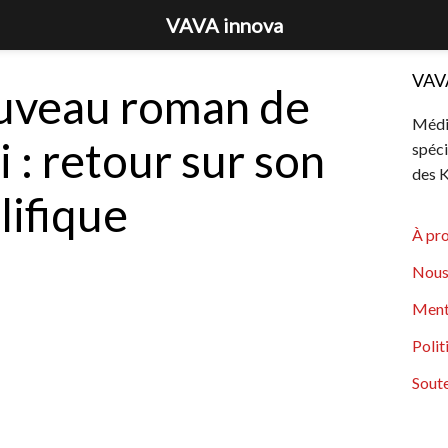
VAVA innova
VAV
ouveau roman de
Média
 : retour sur son
spéci
des K
lifique
À pr
Nous
Ment
Polit
Soute