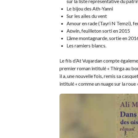
sur la liste représentative du patr
Le bijou des Ath-Yanni
Sur les ailes du vent
Amour en rade (Tayri N Temzi), feu
Aɛwin, feuilleton sorti en 2015
L’âme montagnarde, sortie en 201
Les ramiers blancs.
Le fils d’At Vuɣardan compte égalemen
premier roman intitulé « Thirga au bo
il a, une nouvelle fois, remis sa cas
intitulé « comme un nuage sur la roue »