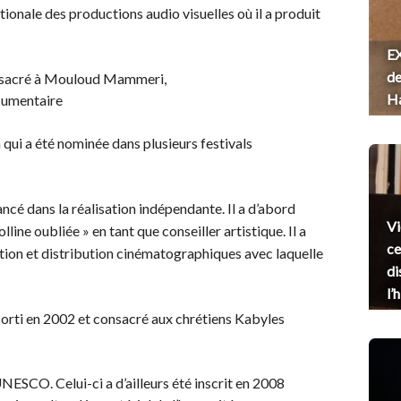
 nationale des productions audio visuelles où il a produit
EX
de
nsacré à Mouloud Mammeri,
H
cumentaire
n qui a été nominée dans plusieurs festivals
ancé dans la réalisation indépendante. Il a d’abord
Vi
olline oubliée » en tant que conseiller artistique. Il a
ce
tion et distribution cinématographiques avec laquelle
di
l’
sorti en 2002 et consacré aux chrétiens Kabyles
NESCO. Celui-ci a d’ailleurs été inscrit en 2008