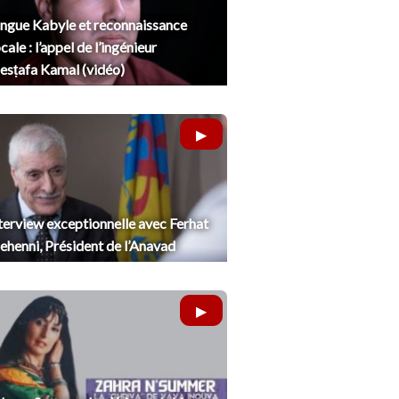
ngue Kabyle et reconnaissance
cale : l’appel de l’ingénieur
sṭafa Kamal (vidéo)
terview exceptionnelle avec Ferhat
henni, Président de l’Anavad