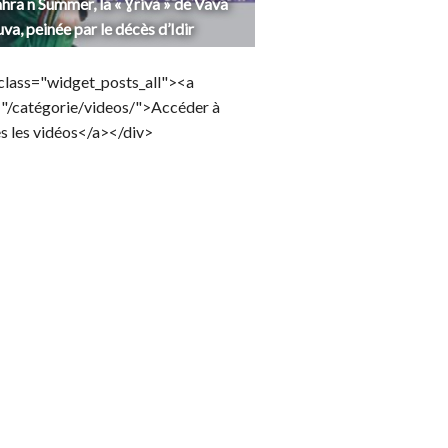
hra n Summer, la « Ɣriva » de Vava
uva, peinée par le décès d’Idir
class="widget_posts_all"><a
="/catégorie/videos/">Accéder à
s les vidéos</a></div>