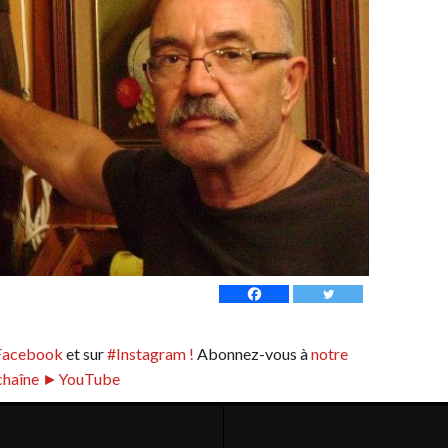
Facebook
et sur
#Instagram !
Abonnez-vous à
notre
chaîne ►YouTube