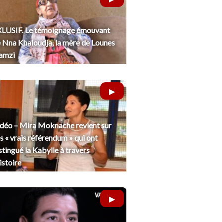
LUSIF. Le témoignage émouvant
 Nna Khaloudja, la mère de Lounes
amzi
déo – Mira Moknache revient sur
s « vrais référendum » qui ont
stingué la Kabylie à travers
histoire