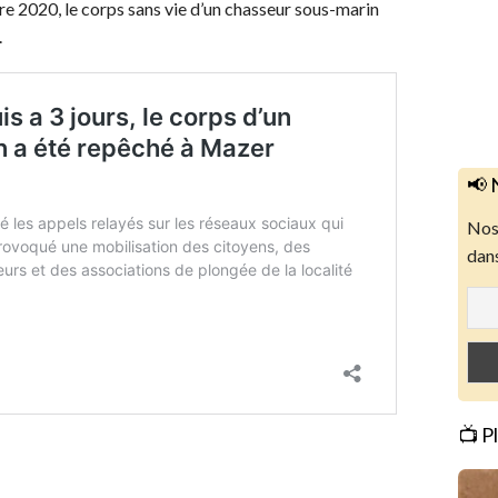
e 2020, le corps sans vie d’un chasseur sous-marin
.
📢 
Nos 
dans
📺 P