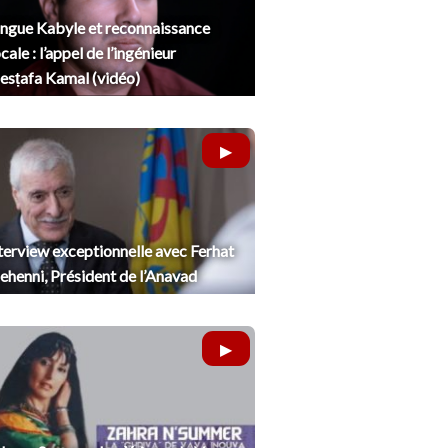
ngue Kabyle et reconnaissance
cale : l’appel de l’ingénieur
sṭafa Kamal (vidéo)
terview exceptionnelle avec Ferhat
henni, Président de l’Anavad