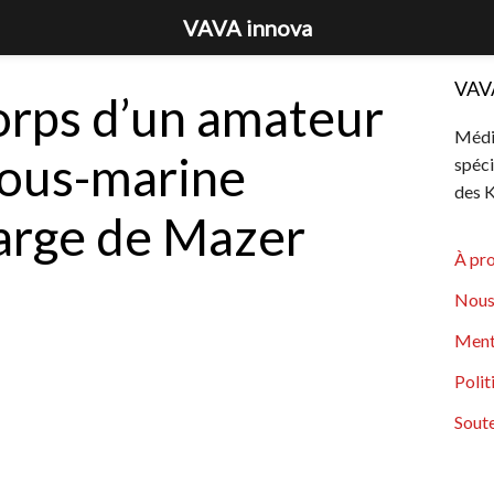
VAVA innova
VAV
corps d’un amateur
Média
sous-marine
spéci
des K
large de Mazer
À pr
Nous
Ment
Polit
Soute