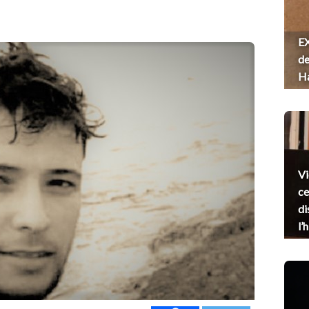
EX
de
H
Vi
ce
di
l’