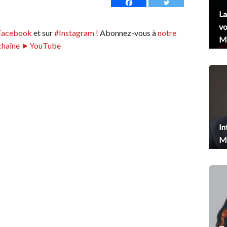
La
vo
Facebook
et sur
#Instagram !
Abonnez-vous à
notre
Me
chaîne ►YouTube
In
Me