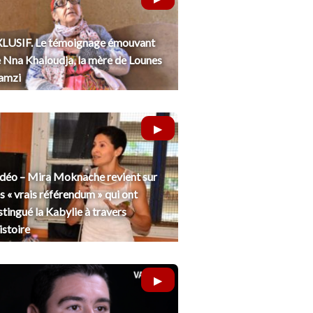
LUSIF. Le témoignage émouvant
 Nna Khaloudja, la mère de Lounes
amzi
déo – Mira Moknache revient sur
s « vrais référendum » qui ont
stingué la Kabylie à travers
histoire